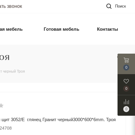
ать звонок
Поиск
ая мебель
Готовая мебель
Контакты
оя
0
ит черный Троя
0
0
щит 3052/Е глянец Гранит черный3000*600*6mm. Троя
024708