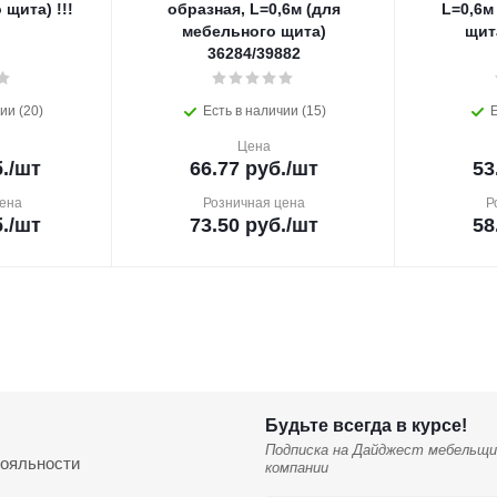
щита) !!!
образная, L=0,6м (для
L=0,6м
мебельного щита)
щит
36284/39882
ии (20)
Есть в наличии (15)
Е
Цена
.
/шт
66.77
руб.
/шт
53
ена
Розничная цена
Р
.
/шт
73.50
руб.
/шт
58
Будьте всегда в курсе!
Подписка на Дайджест мебельщи
ояльности
компании