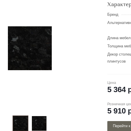
Характе
Бренд
Альтернатив
Длина мебел
Толщина меб
Декор столе
плинтусов
Цена
5 364
р
Розничная це
5 910
р
Перейти к