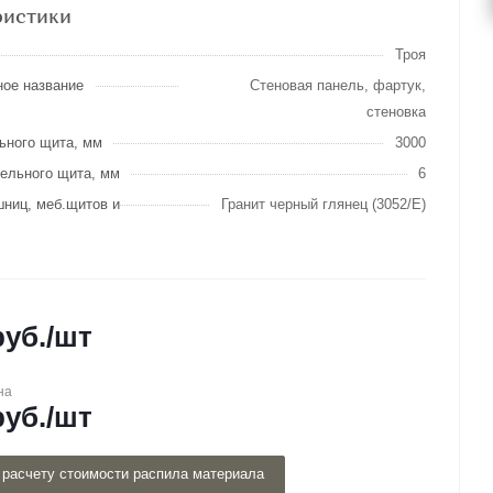
ристики
Троя
ное название
Стеновая панель, фартук,
стеновка
ьного щита, мм
3000
ельного щита, мм
6
шниц, меб.щитов и
Гранит черный глянец (3052/Е)
уб.
/шт
на
уб.
/шт
 расчету стоимости распила материала