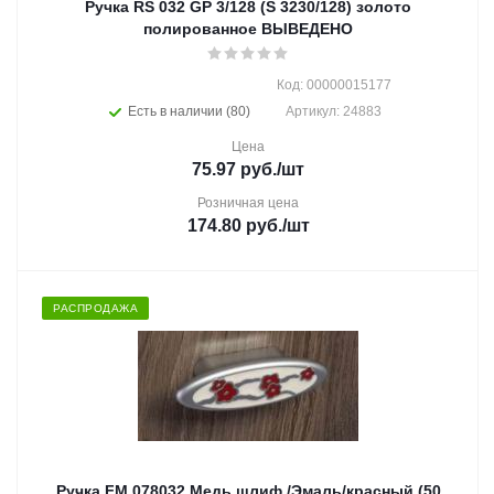
Ручка RS 032 GP 3/128 (S 3230/128) золото
полированное ВЫВЕДЕНО
Код: 00000015177
Есть в наличии (80)
Артикул: 24883
Цена
75.97
руб.
/шт
Розничная цена
174.80
руб.
/шт
РАСПРОДАЖА
Ручка FM 078032 Медь шлиф./Эмаль/красный (50