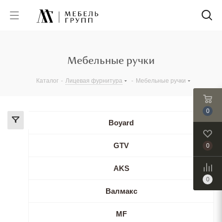
Мебельные ручки
Каталог
-
Лицевая фурнитура
-
Мебельные ручки
0
Boyard
GTV
0
AKS
0
Валмакс
MF