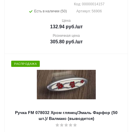
Код: 00000014157
Есть в наличии (50)
Артикул: 56906
Цена
132.94
руб.
/шт
Розничная цена
305.80
руб.
/шт
РАСПРОДАЖА
Ручка FM 078032 Хром глянец/Эмаль Фарфор (50
шт.)/ Валмакс (выводится)