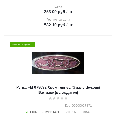
Цена
253.09
руб.
/шт
Розничная цена
582.10
руб.
/шт
РАСПРОДАЖА
Ручка FM 078032 Хром глянец./Эмаль фуксия/
Валмакс (выводится)
Код: 00000027871
Есть в наличии (39)
Артикул: 105932