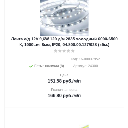
Лента с/д 12V 9,6W 120 д/м 2835 холодный 6000-6500
К, 1000Lm, 8мм, IP20, 04.800.00.127/028 (х5м.)
Код: КА-00037952
Есть в наличии (8)
Артикул: 24300
Цена
151.58
руб.
/м/п
Розничная цена
166.80
руб.
/м/п