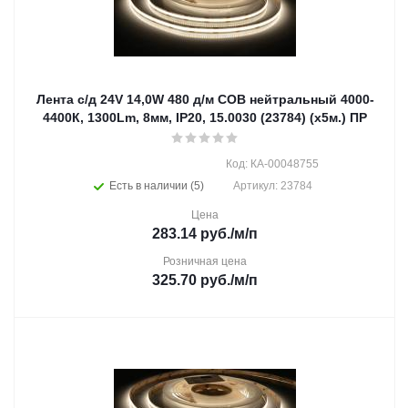
Лента с/д 24V 14,0W 480 д/м СОВ нейтральный 4000-
4400К, 1300Lm, 8мм, IP20, 15.0030 (23784) (х5м.) ПР
Код: КА-00048755
Есть в наличии (5)
Артикул: 23784
Цена
283.14
руб.
/м/п
Розничная цена
325.70
руб.
/м/п