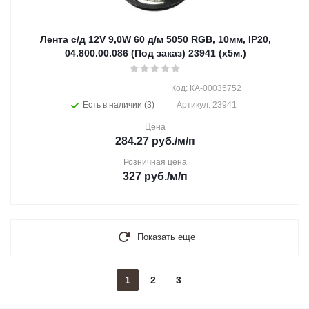
Лента с/д 12V 9,0W 60 д/м 5050 RGB, 10мм, IP20,
04.800.00.086 (Под заказ) 23941 (х5м.)
Код: КА-00035752
Есть в наличии (3)
Артикул: 23941
Цена
284.27
руб.
/м/п
Розничная цена
327
руб.
/м/п
Показать еще
1
2
3