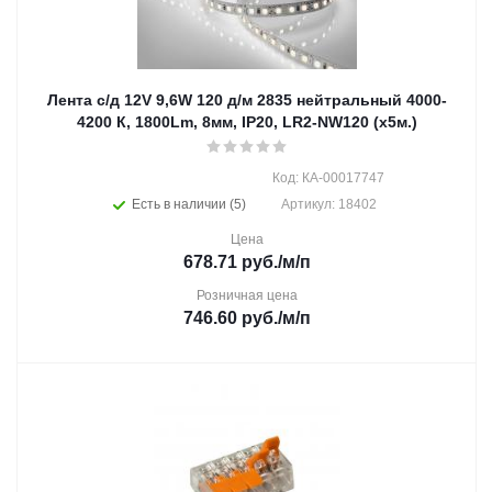
Лента с/д 12V 9,6W 120 д/м 2835 нейтральный 4000-
4200 К, 1800Lm, 8мм, IP20, LR2-NW120 (х5м.)
Код: КА-00017747
Есть в наличии (5)
Артикул: 18402
Цена
678.71
руб.
/м/п
Розничная цена
746.60
руб.
/м/п