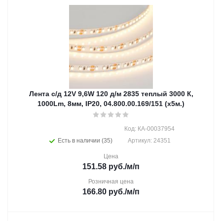
Лента с/д 12V 9,6W 120 д/м 2835 теплый 3000 К,
1000Lm, 8мм, IP20, 04.800.00.169/151 (х5м.)
Код: КА-00037954
Есть в наличии (35)
Артикул: 24351
Цена
151.58
руб.
/м/п
Розничная цена
166.80
руб.
/м/п