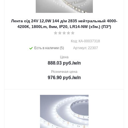
Лента с/д 24V 12,0W 144 д/м 2835 нейтральный 4000-
4200К, 1800Lm, 8мм, IP20, LR14-NW (х5м.) (ПЗ*)
Код: КА-00037318
Есть в наличии (5)
Артикул: 22307
Цена
888.03
руб.
/м/п
Розничная цена
976.90
руб.
/м/п