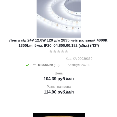
Лента с/д 24V 12,0W 120 д/м 2835 нейтральный 4000К,
1300Lm, 5мм, IP20, 04.800.00.182 (х5м.) (ПЗ*)
Код: КА-00039359
Есть в наличии (10)
Артикул: 24730
Цена
104.39
руб.
/м/п
Розничная цена
114.90
руб.
/м/п