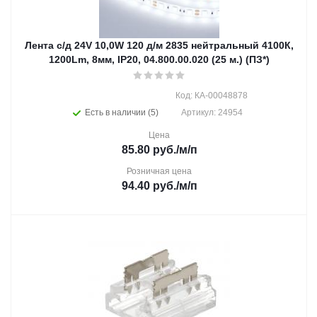
Лента с/д 24V 10,0W 120 д/м 2835 нейтральный 4100К,
1200Lm, 8мм, IP20, 04.800.00.020 (25 м.) (ПЗ*)
Код: КА-00048878
Есть в наличии (5)
Артикул: 24954
Цена
85.80
руб.
/м/п
Розничная цена
94.40
руб.
/м/п