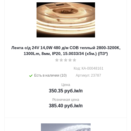
Лента с/д 24V 14,0W 480 д/м СОВ теплый 2800-3200К,
1300Lm, 8мм, IP20, 15.0033/34 (х5м.) (ПЗ*)
Код: КА-00048161
Есть в наличии (10)
Артикул: 23787
Цена
350.35
руб.
/м/п
Розничная цена
385.40
руб.
/м/п