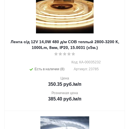
Лента с/д 12V 14,0W 480 д/м СОВ теплый 2800-3200 К,
1000Lm, 8мм, IP20, 15.0031 (х5м.)
Код: КА-00035232
Есть в наличии (8)
Артикул: 23785
Цена
350.35
руб.
/м/п
Розничная цена
385.40
руб.
/м/п