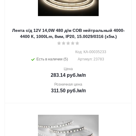
Лента с/д 12V 14,0W 480 д/м СОВ нейтральный 4000-
4400 К, 1000Lm, 8мм, IP20, 15.0029/0316 (х5м.)
Код: КА-00035233
Есть в наличии (5)
Артикул: 23783
Цена
283.14
руб.
/м/п
Розничная цена
311.50
руб.
/м/п