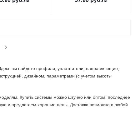
5.90
руб.
/м
57.90
руб.
/м
Здесь вы найдете профили, уплотнители, направляющие,
струкцией, дизайном, параметрами (с учетом высоты
моделям. Купить системы можно штучно или оптом: последнее
ямую и предлагаем хорошие цены. Доставка возможна в любой