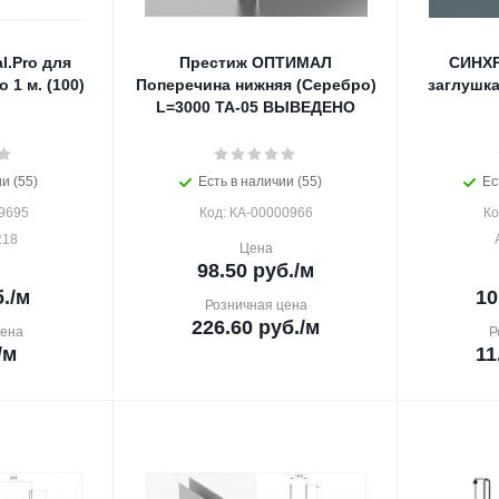
l.Pro для
Престиж ОПТИМАЛ
СИНХР
 1 м. (100)
Поперечина нижняя (Серебро)
заглушка
L=3000 ТА-05 ВЫВЕДЕНО
и (55)
Есть в наличии (55)
Ес
9695
Код: КА-00000966
Ко
R18
Цена
98.50
руб.
/м
.
/м
10
Розничная цена
226.60
руб.
/м
цена
Р
/м
11