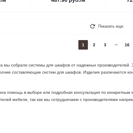
.
/м
487.90
руб.
/м
72
Показать еще
1
2
3
16
ога мы собрали системы для шкафов от надежных производителей. 
рочие составляющие систем для шкафов. Изделия различаются кон
жна помощь в выборе или подробная консультация по конкретным 
ителей мебели, так как мы сотрудничаем с производителями напр