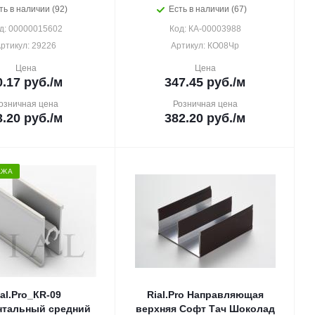
ть в наличии (92)
Есть в наличии (67)
д: 00000015602
Код: КА-00003988
ртикул: 29226
Артикул: КО08Чр
Цена
Цена
0.17
руб.
/м
347.45
руб.
/м
озничная цена
Розничная цена
3.20
руб.
/м
382.20
руб.
/м
АЖА
ial.Pro_КR-09
Rial.Pro Направляющая
нтальный средний
верхняя Софт Тач Шоколад