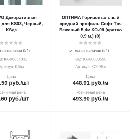
О Декоративная
ОПТИМА Горизонтальный
 для KS03, Черный,
средний профиль Софт Тач
KSдз
Бежевый 5,4м КО-09 (кратно
0,9 м.) (8)
ть в наличии (54)
Есть в наличии (54)
д: КА-00054032
Код: КА-00003590
Артикул: KSдз
Артикул: КО09Бж
Цена
Цена
.50
руб.
/шт
448.91
руб.
/м
озничная цена
Розничная цена
.60
руб.
/шт
493.90
руб.
/м