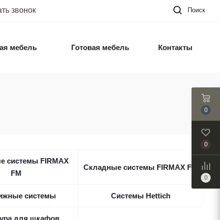
ать звонок
Поиск
ая мебель
Готовая мебель
Контакты
0
0
е системы FIRMAX
Складные системы FIRMAX FM
FM
0
ижные системы
Системы Hettich
ура для шкафов