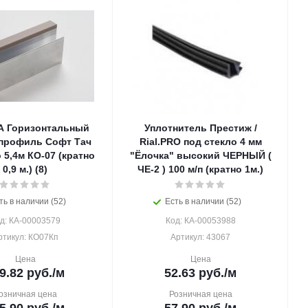
 Горизонтальный
Уплотнитель Престиж /
профиль Софт Тач
Rial.PRO под стекло 4 мм
 5,4м КО-07 (кратно
"Ёлочка" высокий ЧЕРНЫЙ (
0,9 м.) (8)
ЧЕ-2 ) 100 м/п (кратно 1м.)
ть в наличии (52)
Есть в наличии (52)
д: КА-00003579
Код: КА-00053988
ртикул: КО07Кп
Артикул: 43067
Цена
Цена
9.82
руб.
/м
52.63
руб.
/м
озничная цена
Розничная цена