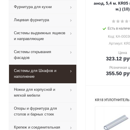
анод, 5,4 м. КR05 
Фурнитура для кухни
м.) (10)
Лицевая фурнитура
Есть в наличи
Системы выдвижных ящиков
Код: КА-0003
и направляющие
Артикул: KR
Системы открывания
Цена
фасадов
323.12
ру
Розничная 
Системы для Шкафов и
355.50
ру
наполнение
Ножки для корпусной и
мягкой мебели
Опоры и фурнитура для
столов и барных стоек
Крепеж и соединительная