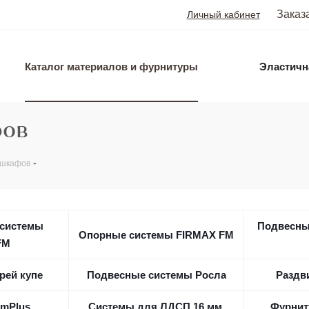
Заказ
Личный кабинет
Каталог материалов и фурнитуры
Эластичн
фов
 шкафов
системы
Подвесны
Опорные системы FIRMAX FM
FM
рей купе
Подвесные системы Росла
Раздв
mPlus
Системы для ЛДСП 16 мм.
Фурнит