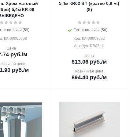
ль Хром матовый
5,4м КR02 ВП (кратно 0,9 м.)
бро) 5,4м КR-09
(8)
ВЫВЕДЕНО
ть в наличии (59)
Есть в наличии (56)
д: КА-00005008
Код: КА-00003592
Артикул: KR02Шк
Цена
7.74
руб.
/м
Цена
813.06
руб.
/м
озничная цена
1.90
руб.
/м
Розничная цена
894.40
руб.
/м