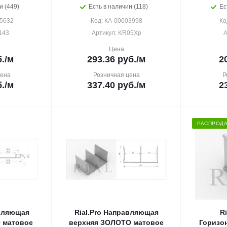
и (449)
Есть в наличии (118)
Ес
15632
Код: КА-00003998
Ко
143
Артикул: KR05Хр
А
Цена
.
/м
293.36
руб.
/м
2
цена
Розничная цена
Р
.
/м
337.40
руб.
/м
2
РАСПРОД
авляющая
Rial.Pro Направляющая
R
 матовое
верхняя ЗОЛОТО матовое
Горизо