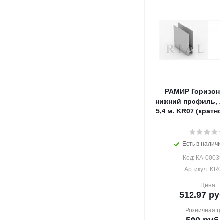
РАМИР Горизо
нижний профиль, 
5,4 м. KR07 (кратно
Есть в наличи
Код: КА-0003
Артикул: KR
Цена
512.97
ру
Розничная 