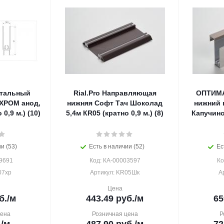
нтальный
Rial.Pro Направляющая
ОПТИМА
ХРОМ анод,
нижняя Софт Тач Шоколад
нижний 
 0,9 м.) (10)
5,4м КR05 (кратно 0,9 м.) (8)
Капучино
и (53)
Есть в наличии (52)
Ес
9691
Код: КА-00003597
Ко
07хр
Артикул: KR05Шк
А
Цена
б.
/м
443.49
руб.
/м
65
цена
Розничная цена
Р