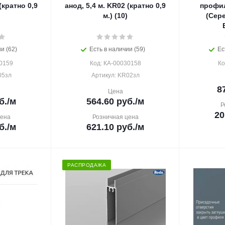
(кратно 0,9
анод, 5,4 м. KR02 (кратно 0,9
профи
м.) (10)
(Сере
и (62)
Есть в наличии (59)
Ес
0159
Код: КА-00030158
Ко
05зл
Артикул: KR02зл
8
Цена
б.
/м
564.60
руб.
/м
Р
20
цена
Розничная цена
б.
/м
621.10
руб.
/м
РАСПРОДАЖА