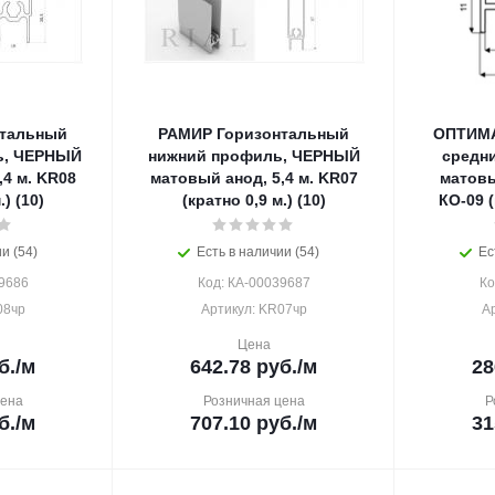
нтальный
РАМИР Горизонтальный
ОПТИМА
ь, ЧЕРНЫЙ
нижний профиль, ЧЕРНЫЙ
средн
,4 м. KR08
матовый анод, 5,4 м. KR07
матовы
.) (10)
(кратно 0,9 м.) (10)
КО-09 (
и (54)
Есть в наличии (54)
Ес
9686
Код: КА-00039687
Ко
08чр
Артикул: KR07чр
А
Цена
б.
/м
642.78
руб.
/м
28
цена
Розничная цена
Р
б.
/м
707.10
руб.
/м
31