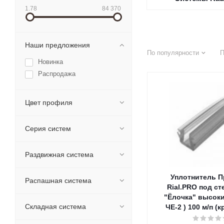
1.78
84 370
Наши предложения
По популярности
П
Новинка
Распродажа
Цвет профиля
Серия систем
Раздвижная система
Уплотнитель П
Распашная система
Rial.PRO под ст
"Ёлочка" высоки
Складная система
ЧЕ-2 ) 100 м/п (к