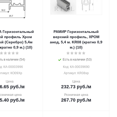
 Горизонтальный
РАМИР Горизонтальный
ий профиль Хром
верхний профиль, ХРОМ
й (Серебро) 5,4м
анод, 5,4 м. KR08 (кратно 0,9
кратно 0,9 м.) (10)
м.) (10)
ть в наличии (54)
Есть в наличии (53)
д: КА-00003996
Код: КА-00039690
ртикул: КО09Хр
Артикул: KR08хр
Цена
Цена
6.65
руб.
/м
232.73
руб.
/м
озничная цена
Розничная цена
5.40
руб.
/м
267.70
руб.
/м