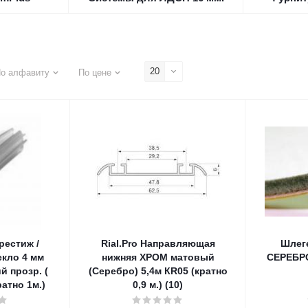
20
о алфавиту
По цене
рестиж /
Rial.Pro Направляющая
Шлег
екло 4 мм
нижняя ХРОМ матовый
СЕРЕБРО 
й прозр. (
(Серебро) 5,4м КR05 (кратно
ратно 1м.)
0,9 м.) (10)