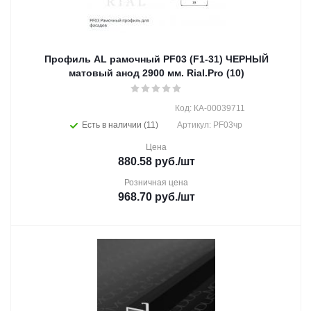
Профиль AL рамочный PF03 (F1-31) ЧЕРНЫЙ
матовый анод 2900 мм. Rial.Pro (10)
Код: КА-00039711
Есть в наличии (11)
Артикул: PF03чр
Цена
880.58
руб.
/шт
Розничная цена
968.70
руб.
/шт