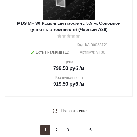
MDS MF 30 Рамочный профиль 5,5 м. Основной
(уплотн. в комплекте) (Черный А26)
Код: КА-00033721
Есть в наличии (11)
Артикул: MF30
Цена
799.50
руб.
/м
Розничная цена
919.50
руб.
/м
Показать еще
1
2
3
5