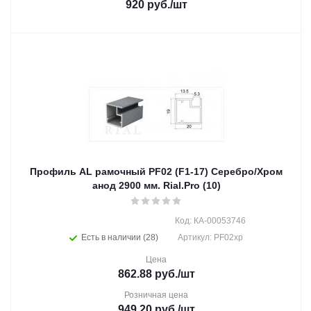
920
руб.
/шт
Профиль AL рамочный PF02 (F1-17) Серебро/Хром
анод 2900 мм. Rial.Pro (10)
Код: КА-00053746
Есть в наличии (28)
Артикул: PF02хр
Цена
862.88
руб.
/шт
Розничная цена
949.20
руб.
/шт