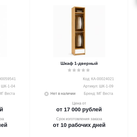
Шкаф 1-дверный
-00059541
Код: КА-00024021
: ШК-1-04
Артикул: ШК-1-09
МГ Веста
Нет в наличии
Бренд: МГ Веста
Цена от
й
от 17 000 рублей
за
Срок изготовления заказа
ней
от 10 рабочих дней