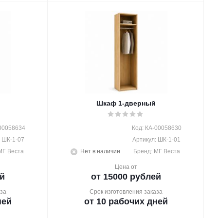
Шкаф 1-дверный
-00058634
Код: КА-00058630
: ШК-1-07
Артикул: ШК-1-01
МГ Веста
Нет в наличии
Бренд: МГ Веста
Цена от
й
от 15000 рублей
за
Срок изготовления заказа
ней
от 10 рабочих дней