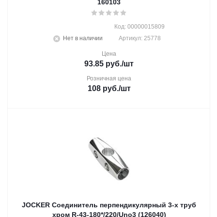
160103
Код: 00000015809
Нет в наличии
Артикул: 25778
Цена
93.85
руб.
/шт
Розничная цена
108
руб.
/шт
JOCKER Соединитель перпендикулярный 3-х труб
хром R-43-180*/220/Uno3 (126040)