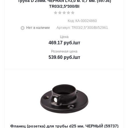
Труба D 25мм. ЧЕРНАЯ L=3,0 м. 0,7 мм. (59736)
TR03/2,5*300/Bl
Код: КА-00024860
Нет в наличии
Артикул: TR03/2,5*300/Bl/52961
Цена
469.17
руб.
/шт
Розничная цена
539.60
руб.
/шт
Фланец (розетка) для трубы d25 мм. ЧЕРНЫЙ (59737)