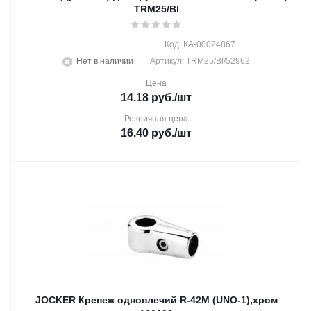
TRM25/Bl
Код: КА-00024867
Нет в наличии
Артикул: TRM25/Bl/52962
Цена
14.18
руб.
/шт
Розничная цена
16.40
руб.
/шт
JOCKER Крепеж одноплечий R-42М (UNO-1),хром