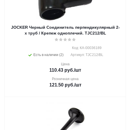
JOCKER Черный Соединитель перпендикулярный 2-
х труб / Крепеж одноплечий. TJC212/BL
Код: КА-00036189
Есть в наличии (2)
Артикул: TJC212/BL
Цена
110.43
руб.
/шт
Розничная цена
121.50
руб.
/шт