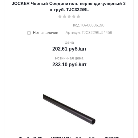
JOCKER Черный Соединитель перпендикулярный 3-
х труб. TJC322/BL
Код: КА-00036190
Нет в наличии
Артикул: TJC322/BL/54456
Цена
202.61
руб.
/шт
Розничная цена
233.10
руб.
/шт