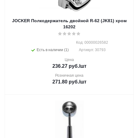
JOCKER Полкодержатель двойной R-62 (JK81) хром
16202
Код: 00000026582
Есть в наличии (1)
Артикул: 30793
Цена
236.27
руб.
/шт
Розничная цена
271.80
руб.
/шт