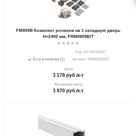
FM909B Комплект роликов на 1 складную дверь
H=2400 мм, FRM0909B/T
Код: КА-00036697
Есть в наличии (1)
Артикул: FRM0909B/T
Цена
3 178
руб.
/к-т
Розничная цена
3 970
руб.
/к-т