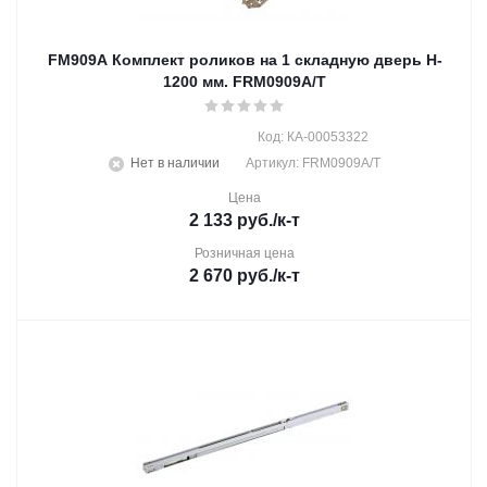
FM909A Комплект роликов на 1 складную дверь H-
1200 мм. FRM0909A/T
Код: КА-00053322
Нет в наличии
Артикул: FRM0909A/T
Цена
2 133
руб.
/к-т
Розничная цена
2 670
руб.
/к-т