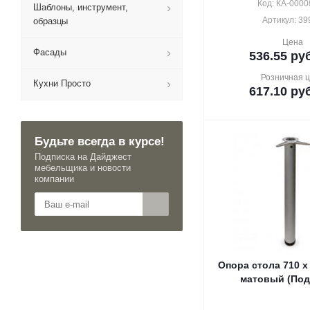
Код: КА-0000
Шаблоны, инструмент,
Артикул: 39
образцы
Цена
Фасады
536.55
руб
Розничная 
Кухни Просто
617.10
руб
Будьте всегда в курсе!
Подписка на Дайджест
мебельщика и новости
компании
Опора стола 710 х
матовый (Под 