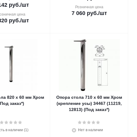
142
руб.
/шт
Розничная цена
7 060
руб.
/шт
озничная цена
320
руб.
/шт
ла 820 х 60 мм Хром
Опора стола 710 х 60 мм Хром
(Под заказ*)
(крепление усы) 34467 (11219,
12813) (Под заказ*)
сть в наличии (1)
Нет в наличии