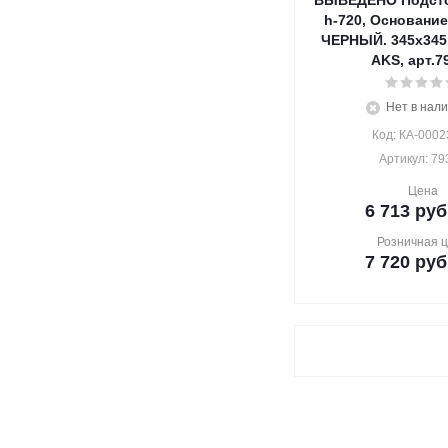
ВЫВЕДЕНО Подст
h-720, Основание
ЧЕРНЫЙ. 345х345,
AKS, арт.7
Нет в нал
Код: КА-0002
Артикул: 79
Цена
6 713
руб
Розничная 
7 720
руб