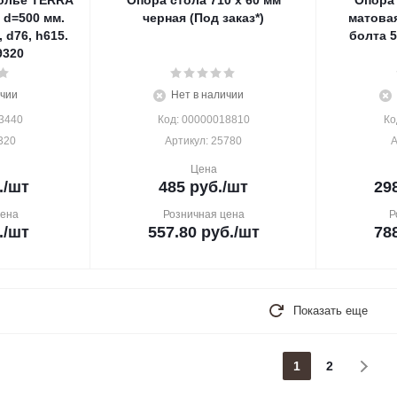
олье TERRA
Опора стола 710 х 60 мм
Опора 
 d=500 мм.
черная (Под заказ*)
матовая
 d76, h615.
болта 
9320
ичии
Нет в наличии
3440
Код: 00000018810
Ко
320
Артикул: 25780
А
Цена
.
/шт
485
руб.
/шт
29
цена
Розничная цена
Р
.
/шт
557.80
руб.
/шт
78
Показать еще
1
2