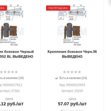
АЖА
РАСПРОДАЖА
ие боковое Черный
Крепление боковое Черн.36
 552 BL ВЫВЕДЕНО
ВЫВЕДЕНО
ть в наличии (19)
Есть в наличии (14)
д: 00000027913
Код: 00000015993
ртикул: 27301
Артикул: 15255
Цена
Цена
.12
руб.
/шт
57.07
руб.
/шт