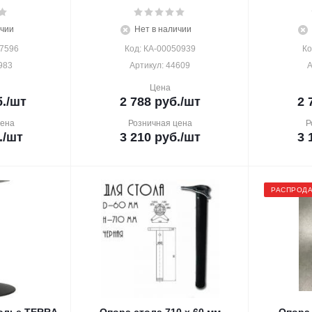
ичии
Нет в наличии
17596
Код: КА-00050939
Ко
983
Артикул: 44609
А
Цена
.
/шт
2 788
руб.
/шт
2 
цена
Розничная цена
Р
.
/шт
3 210
руб.
/шт
3 
РАСПРОД