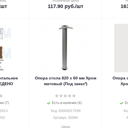
цена
Розничная цена
Р
/шт
117.90
руб.
/шт
16
нтальное
Опора стола 820 х 60 мм Хром
Опора с
ВЕДЕНО
матовый (Под заказ*)
Хро
ии (7)
Есть в наличии (4)
Е
12913
Код: 00000017599
Ко
262
Артикул: 35984
А
Цена