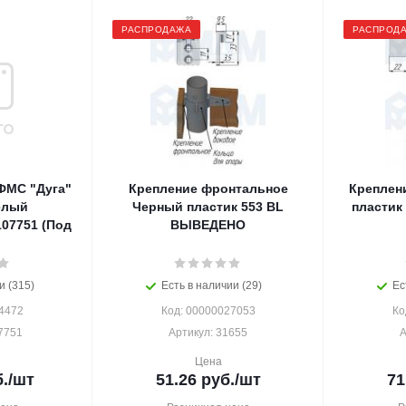
РАСПРОДАЖА
РАСПРОД
ФМС "Дуга"
Крепление фронтальное
Креплен
елый
Черный пластик 553 BL
пластик
107751 (Под
ВЫВЕДЕНО
и (315)
Есть в наличии (29)
Ес
4472
Код: 00000027053
Ко
7751
Артикул: 31655
А
Цена
.
/шт
51.26
руб.
/шт
71