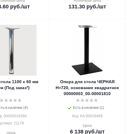
озничная цена
Розничная цена
3.60
руб.
/шт
131.30
руб.
/шт
тола 1100 х 60 мм
Опора для стола ЧЕРНАЯ
м (Под заказ*)
Н=720, основание квадратное
00000003_00-00001810
сть в наличии (4)
Есть в наличии (1)
д: 00000018260
Код: КА-00029489
ртикул: 21178
Цена
6 138
руб.
/шт
Цена