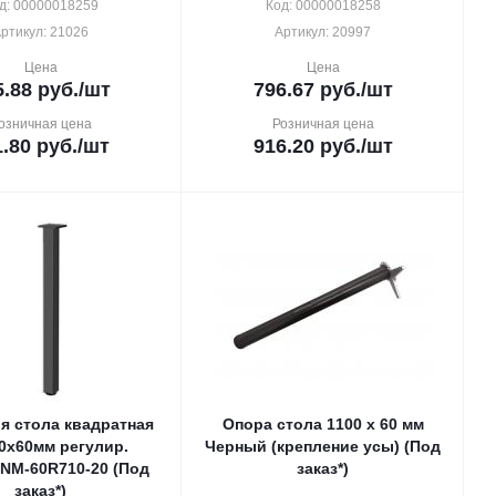
д: 00000018259
Код: 00000018258
ртикул: 21026
Артикул: 20997
Цена
Цена
5.88
руб.
/шт
796.67
руб.
/шт
озничная цена
Розничная цена
1.80
руб.
/шт
916.20
руб.
/шт
я стола квадратная
Опора стола 1100 х 60 мм
0х60мм регулир.
Черный (крепление усы) (Под
NM-60R710-20 (Под
заказ*)
заказ*)