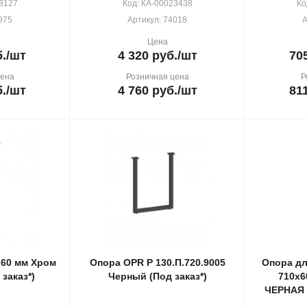
8127
Код: КА-00023438
Ко
975
Артикул: 74018
А
Цена
.
/шт
4 320
руб.
/шт
70
цена
Розничная цена
Р
.
/шт
4 760
руб.
/шт
81
 60 мм Хром
Опора OPR P 130.П.720.9005
Опора дл
заказ*)
Черный (Под заказ*)
710х6
ЧЕРНАЯ 