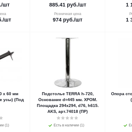
.
/шт
885.41
руб.
/шт
1 
цена
Розничная цена
Р
.
/шт
974
руб.
/шт
1 
0 х 60 мм
Подстолье TERRA h-720,
Опора сто
е усы) (Под
Основание d=445 мм. ХРОМ.
Площадка 294х294, d76, h615.
AKS, арт.74018 (ПР)
ии (1)
Есть в наличии (1)
Е