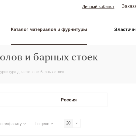
Заказ
Личный кабинет
Каталог материалов и фурнитуры
Эластичн
олов и барных стоек
урнитура для столов и барных стоек
Россия
20
о алфавиту
По цене