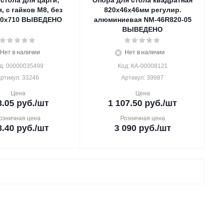
стола для царги,
Опора для стола квадратная
, с гайков М8, без
820х46х46мм регулир.
50х710 ВЫВЕДЕНО
алюминиевая NM-46R820-05
ВЫВЕДЕНО
Нет в наличии
Нет в наличии
д: 00000035499
Код: КА-00008121
ртикул: 33246
Артикул: 39987
Цена
Цена
8.05
руб.
/шт
1 107.50
руб.
/шт
озничная цена
Розничная цена
8.40
руб.
/шт
3 090
руб.
/шт