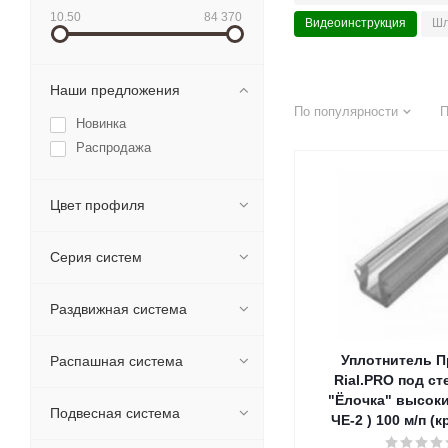
10.50
84 370
Видеоинструкция
Шл
Наши предложения
По популярности
П
Новинка
Распродажа
Цвет профиля
Серия систем
Раздвижная система
Уплотнитель П
Распашная система
Rial.PRO под ст
"Ёлочка" высоки
Подвесная система
ЧЕ-2 ) 100 м/п (к