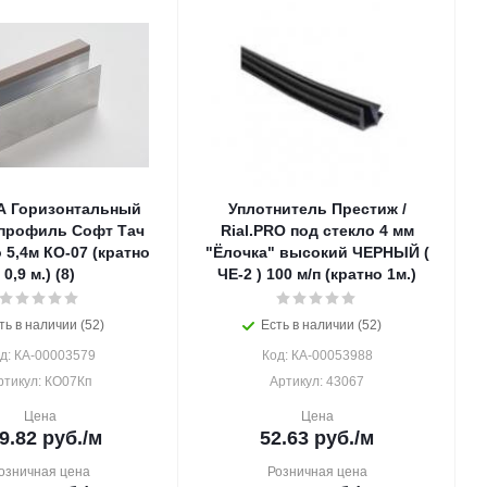
 Горизонтальный
Уплотнитель Престиж /
профиль Софт Тач
Rial.PRO под стекло 4 мм
 5,4м КО-07 (кратно
"Ёлочка" высокий ЧЕРНЫЙ (
0,9 м.) (8)
ЧЕ-2 ) 100 м/п (кратно 1м.)
ть в наличии (52)
Есть в наличии (52)
д: КА-00003579
Код: КА-00053988
ртикул: КО07Кп
Артикул: 43067
Цена
Цена
9.82
руб.
/м
52.63
руб.
/м
озничная цена
Розничная цена