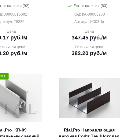
ть в наличии (92)
Есть в наличии (63)
д: 00000015602
Код: КА-00003988
ртикул: 29226
Артикул: КО08Чр
Цена
Цена
0.17
руб.
/м
347.45
руб.
/м
озничная цена
Розничная цена
3.20
руб.
/м
382.20
руб.
/м
АЖА
ial.Pro_КR-09
Rial.Pro Направляющая
нтальный средний
верхняя Софт Тач Шоколад