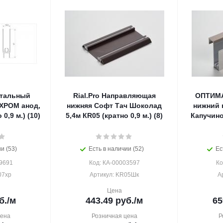
нтальный
Rial.Pro Направляющая
ОПТИМА
ХРОМ анод,
нижняя Софт Тач Шоколад
нижний 
 0,9 м.) (10)
5,4м КR05 (кратно 0,9 м.) (8)
Капучино
и (53)
Есть в наличии (52)
Ес
9691
Код: КА-00003597
Ко
07хр
Артикул: KR05Шк
А
Цена
б.
/м
443.49
руб.
/м
65
цена
Розничная цена
Р