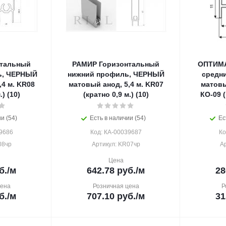
нтальный
РАМИР Горизонтальный
ОПТИМА
ь, ЧЕРНЫЙ
нижний профиль, ЧЕРНЫЙ
средн
,4 м. KR08
матовый анод, 5,4 м. KR07
матовы
.) (10)
(кратно 0,9 м.) (10)
КО-09 (
и (54)
Есть в наличии (54)
Ес
9686
Код: КА-00039687
Ко
08чр
Артикул: KR07чр
А
Цена
б.
/м
642.78
руб.
/м
28
цена
Розничная цена
Р
б.
/м
707.10
руб.
/м
31