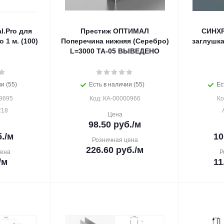
l.Pro для
Престиж ОПТИМАЛ
СИНХР
 1 м. (100)
Поперечина нижняя (Серебро)
заглушка
L=3000 ТА-05 ВЫВЕДЕНО
и (55)
Есть в наличии (55)
Ес
9695
Код: КА-00000966
Ко
R18
Цена
98.50
руб.
/м
.
/м
10
Розничная цена
226.60
руб.
/м
цена
Р
/м
11