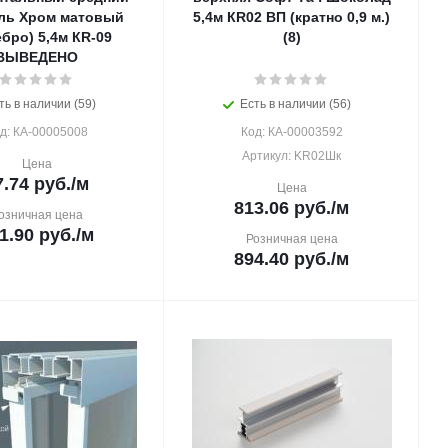
ль Хром матовый
5,4м КR02 ВП (кратно 0,9 м.)
бро) 5,4м КR-09
(8)
ВЫВЕДЕНО
ть в наличии (59)
Есть в наличии (56)
д: КА-00005008
Код: КА-00003592
Артикул: KR02Шк
Цена
7.74
руб.
/м
Цена
813.06
руб.
/м
озничная цена
1.90
руб.
/м
Розничная цена
894.40
руб.
/м