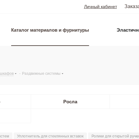
Заказ
Личный кабинет
Каталог материалов и фурнитуры
Эластичн
 шкафов
-
Раздвижные системы
o
Росла
истем
Уплотнитель для стеклянных вставок
Ролики для открытой ручк