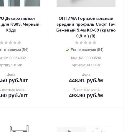
О Декоративная
ОПТИМА Горизонтальный
 для KS03, Черный,
средний профиль Софт Тач
KSдз
Бежевый 5,4м КО-09 (кратно
0,9 м.) (8)
ть в наличии (54)
Есть в наличии (54)
д: КА-00054032
Код: КА-00003590
Артикул: KSдз
Артикул: КО09Бж
Цена
Цена
.50
руб.
/шт
448.91
руб.
/м
озничная цена
Розничная цена
.60
руб.
/шт
493.90
руб.
/м