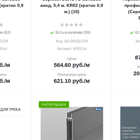
(кратно 0,9
анод, 5,4 м. KR02 (кратно 0,9
профи
м.) (10)
(Сере
и (62)
Есть в наличии (59)
Ес
0159
Код: КА-00030158
Ко
05зл
Артикул: KR02зл
8
Цена
б.
/м
564.60
руб.
/м
Р
20
цена
Розничная цена
б.
/м
621.10
руб.
/м
РАСПРОДАЖА