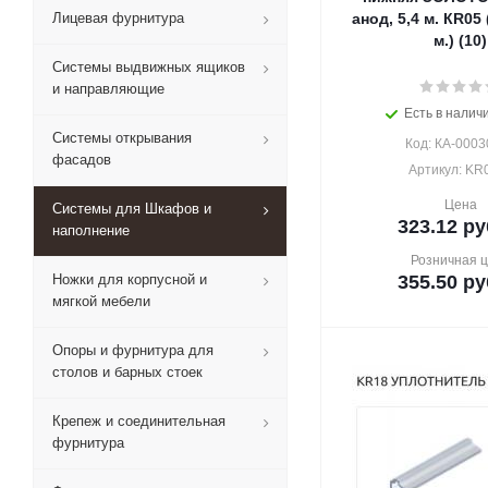
Лицевая фурнитура
анод, 5,4 м. КR05 
м.) (10)
Системы выдвижных ящиков
и направляющие
Есть в наличи
Системы открывания
Код: КА-0003
фасадов
Артикул: KR
Цена
Системы для Шкафов и
323.12
ру
наполнение
Розничная 
Ножки для корпусной и
355.50
ру
мягкой мебели
Опоры и фурнитура для
столов и барных стоек
Крепеж и соединительная
фурнитура