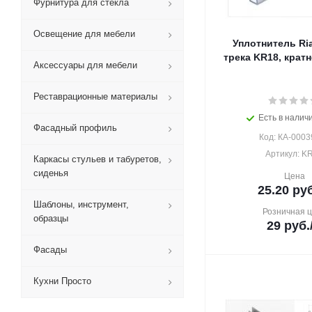
Фурнитура для стекла
Освещение для мебели
Уплотнитель Ria
трека KR18, кратно
Аксессуары для мебели
Реставрационные материалы
Есть в наличи
Фасадный профиль
Код: КА-0003
Артикул: K
Каркасы стульев и табуретов,
сиденья
Цена
25.20
руб
Шаблоны, инструмент,
Розничная 
образцы
29
руб.
Фасады
Кухни Просто