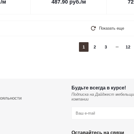
.
/м
487.90
руб.
/м
72
Показать еще
1
2
3
12
Будьте всегда в курсе!
Подписка на Дайджест мебельщи
ояльности
компании
Оставайтесь на связи