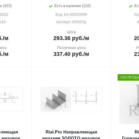
и (433)
Есть в наличии (118)
Ес
15632
Код: КА-00003998
Ко
143
Артикул: KR05Хр
А
Цена
.
/м
293.36
руб.
/м
2
цена
Розничная цена
Р
.
/м
337.40
руб.
/м
2
РАСПРОД
авляющая
Rial.Pro Направляющая
R
 матовое
верхняя ЗОЛОТО матовое
Горизо