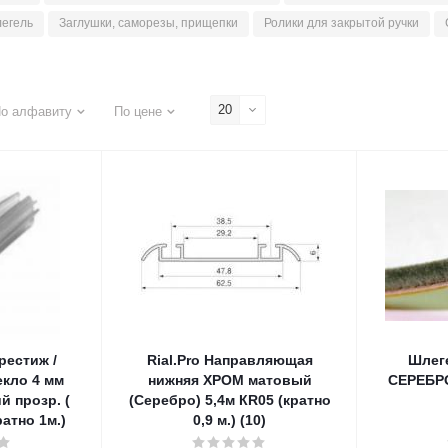
егель
Заглушки, саморезы, прищепки
Ролики для закрытой ручки
20
о алфавиту
По цене
рестиж /
Rial.Pro Направляющая
Шлег
екло 4 мм
нижняя ХРОМ матовый
СЕРЕБРО 
й прозр. (
(Серебро) 5,4м КR05 (кратно
ратно 1м.)
0,9 м.) (10)