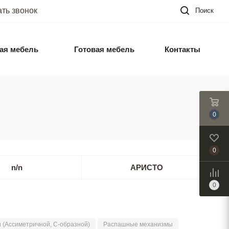
ать звонок
Поиск
ая мебель
Готовая мебель
Контакты
0
0
n/n
АРИСТО
0
и (Ассиметричной, С-образной)
Распашные механизмы