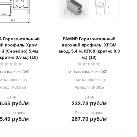
 Горизонтальный
РАМИР Горизонтальный
ий профиль Хром
верхний профиль, ХРОМ
й (Серебро) 5,4м
анод, 5,4 м. KR08 (кратно 0,9
кратно 0,9 м.) (10)
м.) (10)
ть в наличии (54)
Есть в наличии (53)
д: КА-00003996
Код: КА-00039690
ртикул: КО09Хр
Артикул: KR08хр
Цена
Цена
6.65
руб.
/м
232.73
руб.
/м
озничная цена
Розничная цена
5.40
руб.
/м
267.70
руб.
/м