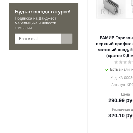
Будьте всегда в курсе!
Подписка на Дайджест
мебельщика и новости
компании
РАМИР Горизо
верхний профил
матовый анод, 5
(кратно 0,9 м
Есть в наличи
Код: КА-0003
Артикул: KR
Цена
290.99
ру
Розничная 
320.10
ру