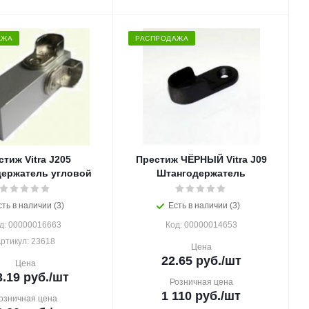
АЖА
РАСПРОДАЖА
тиж Vitra J205
Престиж ЧЁРНЫЙ Vitra J09
ержатель угловой
Штангодержатель
сть в наличии (3)
Есть в наличии (3)
д: 00000016663
Код: 00000014653
ртикул: 23618
Цена
22.65
руб.
/шт
Цена
3.19
руб.
/шт
Розничная цена
1 110
руб.
/шт
озничная цена