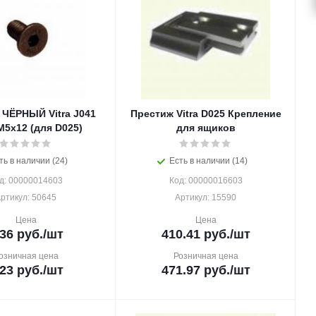
 ЧЁРНЫЙ Vitra J041
Престиж Vitra D025 Крепление
М5х12 (для D025)
для ящиков
ть в наличии (24)
Есть в наличии (14)
д: 00000014603
Код: 00000016603
ртикул: 50645
Артикул: 15590
Цена
Цена
.36
руб.
/шт
410.41
руб.
/шт
озничная цена
Розничная цена
.23
руб.
/шт
471.97
руб.
/шт