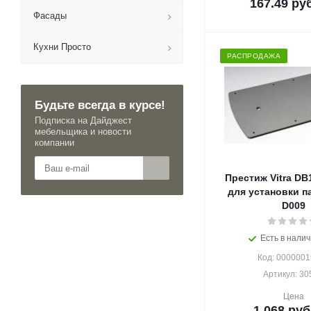
167.49
руб
Фасады
Кухни Просто
РАСПРОДАЖА
Будьте всегда в курсе!
Подписка на Дайджест
мебельщика и новости
компании
Престиж Vitra DB
для установки п
D009
Есть в налич
Код: 000000
Артикул: 30
Цена
1 068
руб