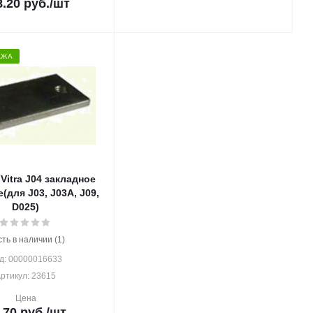
8.20
руб.
/шт
АЖА
Vitra J04 закладное
(для J03, J03A, J09,
D025)
сть в наличии (1)
д: 00000016633
ртикул: 23615
Цена
.70
руб.
/шт