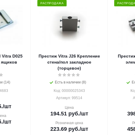
РАСПРОДАЖА
РАСПРОД
Vitra D025
Престиж Vitra J26 Крепление
Престиж
 ящиков
стена/пол закладное
эле
(торцевое)
и (14)
Есть в наличии (8)
Е
14683
Код: 00000025343
Ко
Артикул: 99514
А
.
/шт
Цена
194.51
руб.
/шт
39
цена
.
/шт
Розничная цена
Р
223.69
руб.
/шт
45