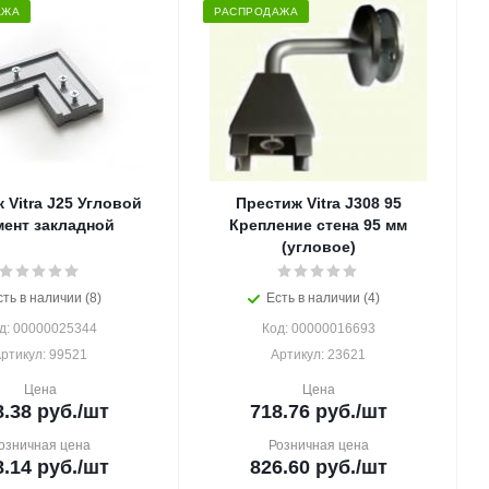
АЖА
РАСПРОДАЖА
 Vitra J25 Угловой
Престиж Vitra J308 95
мент закладной
Крепление стена 95 мм
(угловое)
сть в наличии (8)
Есть в наличии (4)
д: 00000025344
Код: 00000016693
ртикул: 99521
Артикул: 23621
Цена
Цена
8.38
руб.
/шт
718.76
руб.
/шт
озничная цена
Розничная цена
8.14
руб.
/шт
826.60
руб.
/шт