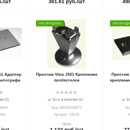
.
/шт
361.61
руб.
/шт
49
РАСПРОДАЖА
РАСПРОД
11 Адаптер
Престиж Vitra J301 Крепление
Престиж 
антографа
пол/потолок
крепление
ии (2)
Есть в наличии (1)
Е
19864
Код: 00000016673
Ко
589
Артикул: 23619
А
Цена
.
/шт
1 132
руб.
/шт
77