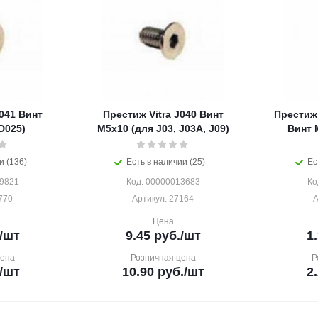
J041 Винт
Престиж Vitra J040 Винт
Престиж
D025)
М5х10 (для J03, J03A, J09)
Винт 
и (136)
Есть в наличии (25)
Ес
19821
Код: 00000013683
Ко
770
Артикул: 27164
А
Цена
/шт
9.45
руб.
/шт
1
цена
Розничная цена
Р
/шт
10.90
руб.
/шт
2