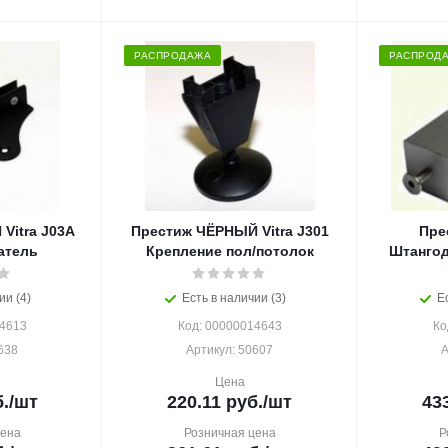
РАСПРОДАЖА
РАСПРОД
Vitra J03А
Престиж ЧЁРНЫЙ Vitra J301
Прес
атель
Крепление пол/потолок
Штангод
ии (4)
Есть в наличии (3)
Е
14613
Код: 00000014643
Ко
638
Артикул: 50607
А
Цена
.
/шт
220.11
руб.
/шт
43
цена
Розничная цена
Р