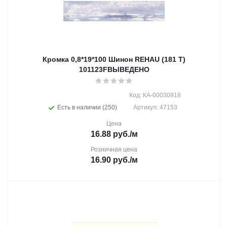
Кромка 0,8*19*100 Шинон REHAU (181 Т)
101123FВЫВЕДЕНО
Код: КА-00030918
Есть в наличии (250)
Артикул: 47153
Цена
16.88
руб.
/м
Розничная цена
16.90
руб.
/м