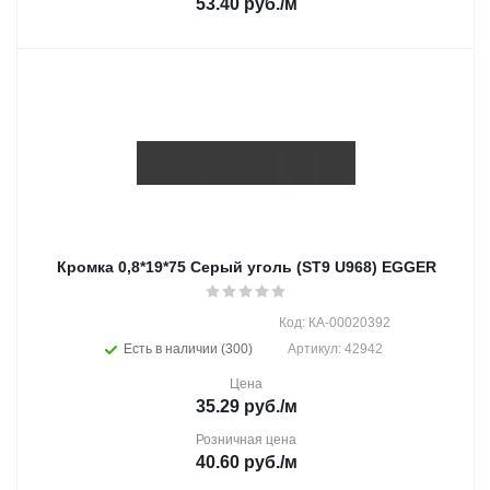
53.40
руб.
/м
Кромка 0,8*19*75 Серый уголь (ST9 U968) EGGER
Код: КА-00020392
Есть в наличии (300)
Артикул: 42942
Цена
35.29
руб.
/м
Розничная цена
40.60
руб.
/м