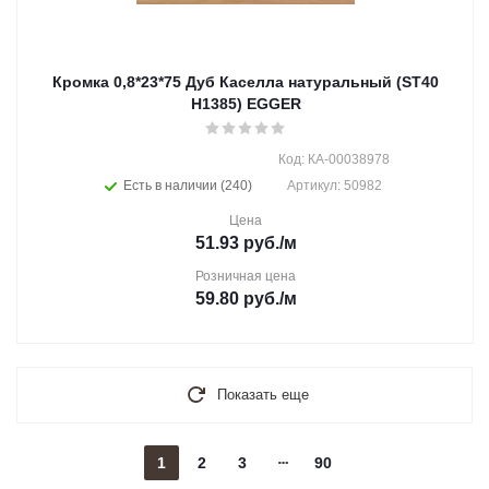
Кромка 0,8*23*75 Дуб Каселла натуральный (ST40
H1385) EGGER
Код: КА-00038978
Есть в наличии (240)
Артикул: 50982
Цена
51.93
руб.
/м
Розничная цена
59.80
руб.
/м
Показать еще
1
2
3
90