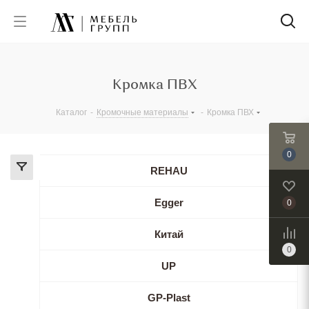
Кромка ПВХ
Каталог
-
Кромочные материалы
-
Кромка ПВХ
0
REHAU
Egger
0
Китай
0
UP
GP-Plast