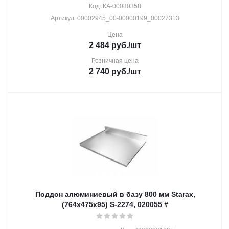
Код: КА-00030358
Артикул: 00002945_00-00000199_00027313
Цена
2 484
руб.
/шт
Розничная цена
2 740
руб.
/шт
Поддон алюминиевый в базу 800 мм Starax,
(764х475х95) S-2274, 020055 #