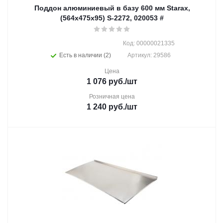
Поддон алюминиевый в базу 600 мм Starax,
(564x475x95) S-2272, 020053 #
Код: 00000021335
Есть в наличии (2)
Артикул: 29586
Цена
1 076
руб.
/шт
Розничная цена
1 240
руб.
/шт