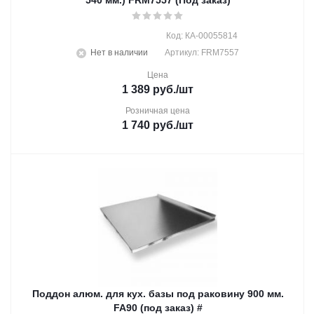
540 мм.) FRM7557 (Под заказ)
Код: КА-00055814
Нет в наличии
Артикул: FRM7557
Цена
1 389
руб.
/шт
Розничная цена
1 740
руб.
/шт
Поддон алюм. для кух. базы под раковину 900 мм.
FA90 (под заказ) #