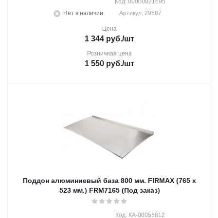
Код: 00000021695
Нет в наличии
Артикул: 29587
Цена
1 344
руб.
/шт
Розничная цена
1 550
руб.
/шт
Поддон алюминиевый база 800 мм. FIRMAX (765 x
523 мм.) FRM7165 (Под заказ)
Код: КА-00055812