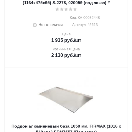
(1164х475х95) S-2278, 020059 (под заказ) #
Код: КА-00032448
Нет в наличии
Артикул: 45613
Цена
1 935
руб.
/шт
Розничная цена
2 130
руб.
/шт
Поддон алюминиевый база 1050 мм. FIRMAX (1016 х