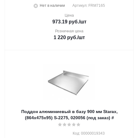
Нет в наличии
Артикул: FRM7165
Цена
973.19
руб.
/шт
Розничная цена
1 220
руб.
/шт
Поддон алюминиевый в базу 900 мм Starax,
(864х475х95) S-2275, 020056 (под заказ) #
Код: 00000019343