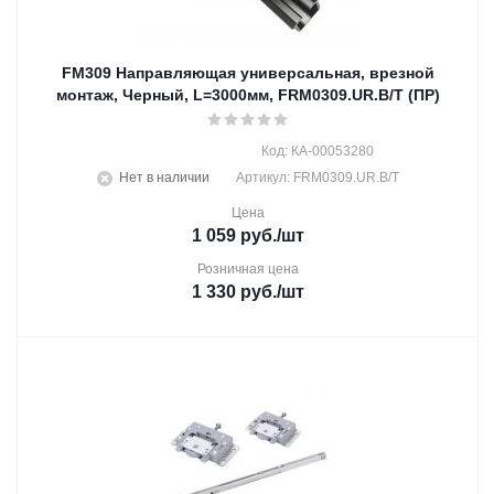
FM309 Направляющая универсальная, врезной
монтаж, Черный, L=3000мм, FRM0309.UR.B/T (ПР)
Код: КА-00053280
Нет в наличии
Артикул: FRM0309.UR.B/T
Цена
1 059
руб.
/шт
Розничная цена
1 330
руб.
/шт