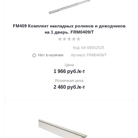
FM409 Комплект накладных роликов и доводчиков
на 1 дверь. FRM0409/T
Код: КА-00052525
Нет в наличии
Артикул: FRM0409/T
Цена
1 966
руб.
/к-т
Розничная цена
2 460
руб.
/к-т