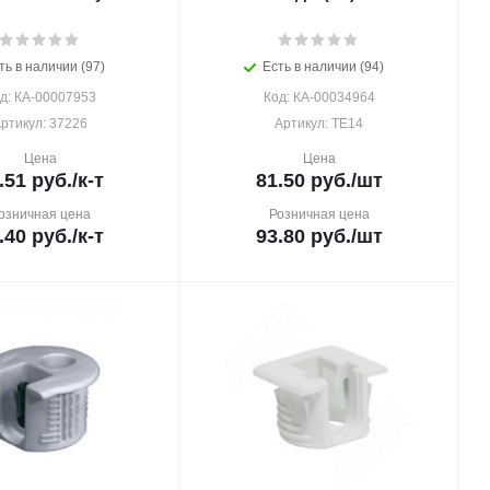
ть в наличии (97)
Есть в наличии (94)
д: КА-00007953
Код: КА-00034964
ртикул: 37226
Артикул: TE14
Цена
Цена
.51
руб.
/к-т
81.50
руб.
/шт
озничная цена
Розничная цена
.40
руб.
/к-т
93.80
руб.
/шт