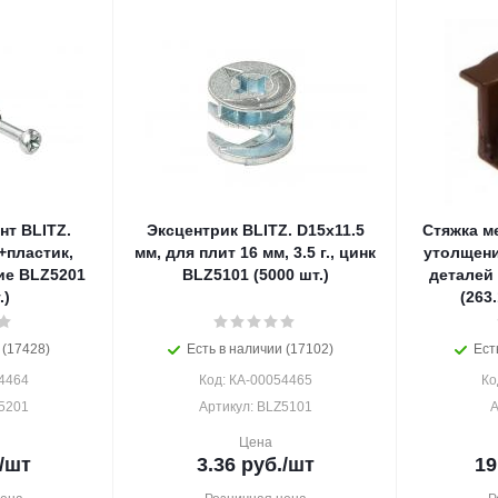
т BLITZ.
Эксцентрик BLITZ. D15x11.5
Стяжка м
+пластик,
мм, для плит 16 мм, 3.5 г., цинк
утолщени
ие BLZ5201
BLZ5101 (5000 шт.)
деталей
.)
(263
 (17428)
Есть в наличии (17102)
Ест
4464
Код: КА-00054465
Ко
5201
Артикул: BLZ5101
А
Цена
/шт
3.36
руб.
/шт
19