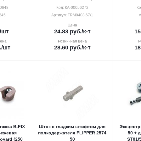
20648
Код: КА-00056272
Ко
245
Артикул: FRM0408.67/1
А
Цена
/шт
24.83
руб.
/к-т
15
цена
Розничная цена
Р
.
/шт
28.60
руб.
/к-т
18
тяжка B-FIX
Шток с гладким штифтом для
Эксцентр
Бежевая
полкодержателя FLIPPER 2574
50 + 
oyard (250
50
ST01/5