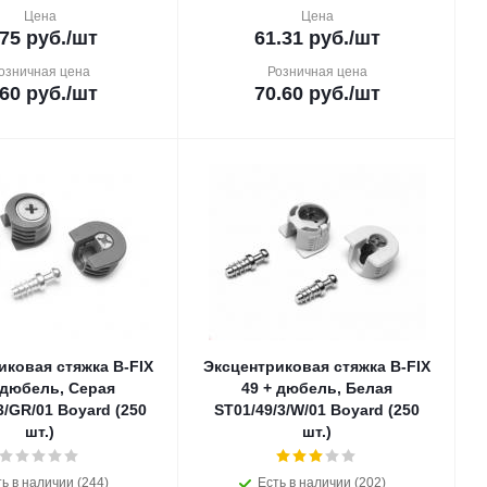
Цена
Цена
.75
руб.
/шт
61.31
руб.
/шт
озничная цена
Розничная цена
.60
руб.
/шт
70.60
руб.
/шт
иковая стяжка B-FIX
Эксцентриковая стяжка B-FIX
 дюбель, Серая
49 + дюбель, Белая
3/GR/01 Boyard (250
ST01/49/3/W/01 Boyard (250
шт.)
шт.)
ь в наличии (244)
Есть в наличии (202)