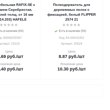
ебельная RAFIX-SE с
Полкодержатель для
ием Серебристая,
деревянных полок с
лей толщ. от 16 мм
фиксацией, белый FLIPPER
.14.203) HAFELE
2574 21
ть в наличии (64)
Есть в наличии (50)
д: 00000035587
Код: КА-00016302
ртикул: 33319
Артикул: 35929
Цена
Цена
.69
руб.
/шт
8.87
руб.
/шт
озничная цена
Розничная цена
.40
руб.
/шт
10.30
руб.
/шт