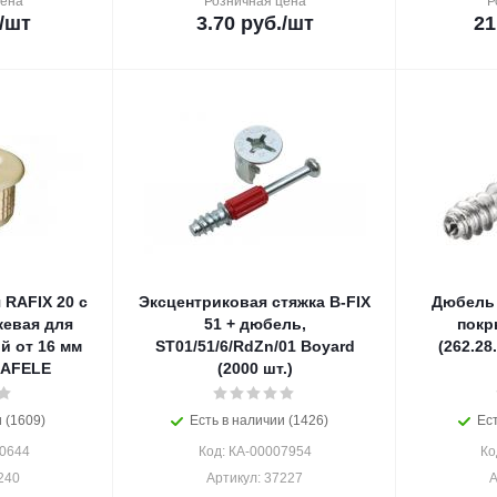
цена
Розничная цена
Р
/шт
3.70
руб.
/шт
21
 RAFIX 20 с
Эксцентриковая стяжка B-FIX
Дюбель 
евая для
51 + дюбель,
покр
й от 16 мм
ST01/51/6/RdZn/01 Boyard
(262.28.
 HAFELE
(2000 шт.)
 (1609)
Есть в наличии (1426)
Ест
20644
Код: КА-00007954
Ко
240
Артикул: 37227
А