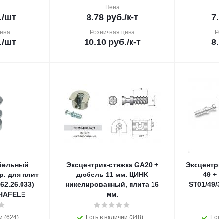
Цена
.
/шт
8.78
руб.
/к-т
7
цена
Розничная цена
Р
.
/шт
10.10
руб.
/к-т
8
бельный
Эксцентрик-стяжка GA20 +
Эксцентр
р. для плит
дюбель 11 мм. ЦИНК
49 +
62.26.033)
никелированный, плита 16
ST01/49/
) HAFELE
мм.
и (624)
Есть в наличии (348)
Ест