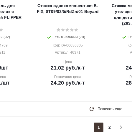
ль для
Стяжка однокомпонентная B-
Стяжка м
олок с
FIX, ST09/02/5/RdZn/01 Boyard
утолщен
й FLIPPER
для дета
0
(263
и (92)
Есть в наличии (70)
Ес
4769
Код: КА-00036305
Ко
911
Артикул: 46371
А
Цена
/шт
21.02
руб.
/к-т
24
цена
Розничная цена
Р
.
/шт
24.20
руб.
/к-т
28
Показать еще
1
2