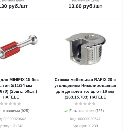
озничная цена
Розничная цена
.30
руб.
/шт
13.60
руб.
/шт
для MINIFIX 15 без
Стяжка мебельная RAFIX 20 с
ытия 5/11/34 мм
утолщением Никелированная
670) (25шт., 50шт.)
для деталей толщ. от 16 мм
HAFELE
(263.15.703) HAFELE
ь в наличии (925)
Есть в наличии (736)
д: 00000020642
Код: 00000020647
ртикул: 31248
Артикул: 31239