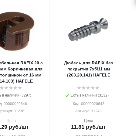
ебельная RAFIX 20 с
Дюбель для RAFIX без
ем Коричневая для
покрытия 7х5/11 мм
 толщиной от 16 мм
(263.20.141) HAFELE
.14.103) HAFELE
ь в наличии (3297)
Есть в наличии (3132)
д: 00000020646
Код: 00000020643
ртикул: 31238
Артикул: 31243
Цена
Цена
.29
руб.
/шт
11.81
руб.
/шт