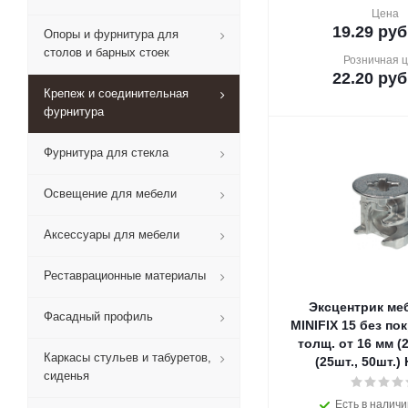
Цена
19.29
руб
Опоры и фурнитура для
столов и барных стоек
Розничная 
22.20
руб
Крепеж и соединительная
фурнитура
Фурнитура для стекла
Освещение для мебели
Аксессуары для мебели
Реставрационные материалы
Эксцентрик ме
Фасадный профиль
MINIFIX 15 без пок
толщ. от 16 мм (2
Каркасы стульев и табуретов,
(25шт., 50шт.
сиденья
Есть в наличи