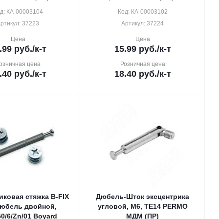
д: КА-00003104
Код: КА-00003102
ртикул: 37223
Артикул: 37224
Цена
Цена
.99
руб.
/к-т
15.99
руб.
/к-т
озничная цена
Розничная цена
.40
руб.
/к-т
18.40
руб.
/к-т
иковая стяжка B-FIX
Дюбель-Шток эксцентрика
дюбель двойной,
угловой, М6, TE14 PERMO
0/6/Zn/01 Boyard
МДМ (ПР)