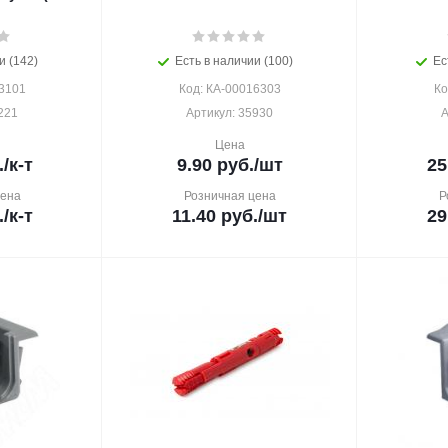
и (142)
Есть в наличии (100)
Ес
3101
Код: КА-00016303
Ко
221
Артикул: 35930
А
Цена
.
/к-т
9.90
руб.
/шт
25
цена
Розничная цена
Р
.
/к-т
11.40
руб.
/шт
29