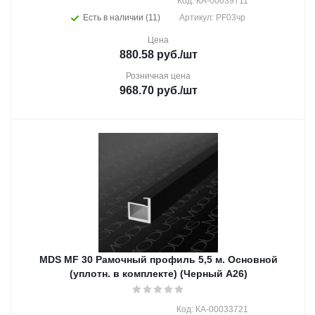
Код: КА-00039711
Есть в наличии (11)
Артикул: PF03чр
Цена
880.58
руб.
/шт
Розничная цена
968.70
руб.
/шт
MDS MF 30 Рамочный профиль 5,5 м. Основной
(уплотн. в комплекте) (Черный А26)
Код: КА-00033721