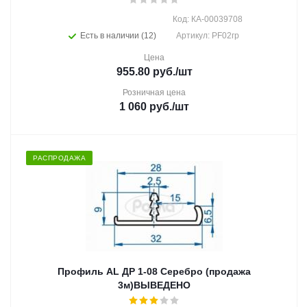
Код: КА-00039708
Есть в наличии (12)
Артикул: PF02гр
Цена
955.80
руб.
/шт
Розничная цена
1 060
руб.
/шт
РАСПРОДАЖА
Профиль AL ДР 1-08 Серебро (продажа
3м)ВЫВЕДЕНО