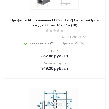
Профиль AL рамочный PF02 (F1-17) Серебро/Хром
анод 2900 мм. Rial.Pro (10)
Код: КА-00053746
Есть в наличии (28)
Артикул: PF02хр
Цена
862.88
руб.
/шт
Розничная цена
949.20
руб.
/шт