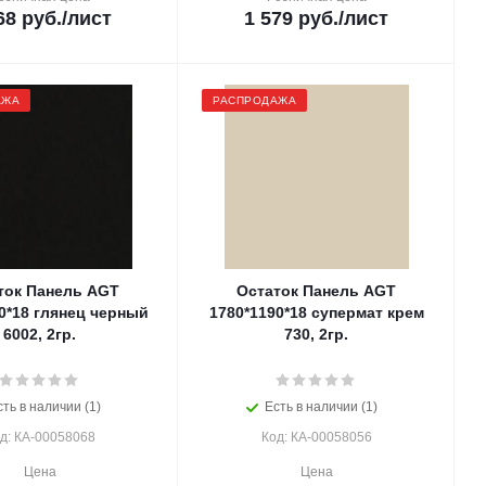
68
руб.
/лист
1 579
руб.
/лист
АЖА
РАСПРОДАЖА
ток Панель AGT
Остаток Панель AGT
0*18 глянец черный
1780*1190*18 супермат крем
6002, 2гр.
730, 2гр.
сть в наличии (1)
Есть в наличии (1)
д: КА-00058068
Код: КА-00058056
Цена
Цена