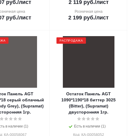
07
руб.
/лист
2 119
руб.
/лист
озничная цена
Розничная цена
07
руб.
/лист
2 199
руб.
/лист
АЖА
РАСПРОДАЖА
ток Панель AGT
Остаток Панель AGT
0*18 серый облачный
1090*1190*18 биттер 3025
udy Grey), (Supramat)
(Bitter), (Supramat)
сторонняя 1гр.
двусторонняя 1гр.
сть в наличии (1)
Есть в наличии (1)
д: КА-00058067
Код: КА-00058052