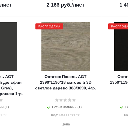
/лист
2 166
руб.
/лист
1 4
РАСПРОДАЖА
РАСПРОД
ль AGT
Остаток Панель AGT
Оста
ый дельфин
2390*1190*18 матовый 3D
1350*119
 Grey),
светлое дерево 388/3090, 4гр.
ронняя 1гр.
ии (1)
Есть в наличии (1)
Е
8053
Код: КА-00058058
Ко
Цена