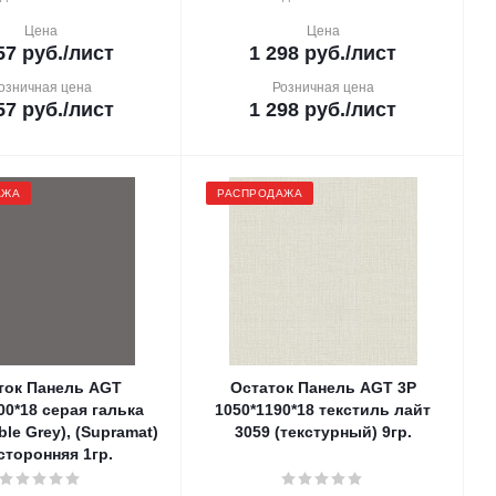
Цена
Цена
57
руб.
/лист
1 298
руб.
/лист
озничная цена
Розничная цена
57
руб.
/лист
1 298
руб.
/лист
АЖА
РАСПРОДАЖА
ток Панель AGT
Остаток Панель AGT 3Р
00*18 серая галька
1050*1190*18 текстиль лайт
ble Grey), (Supramat)
3059 (текстурный) 9гр.
сторонняя 1гр.