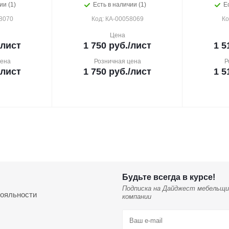
ии (1)
Есть в наличии (1)
Е
8070
Код: КА-00058069
Ко
Цена
/лист
1 750
руб.
/лист
1 5
цена
Розничная цена
Р
/лист
1 750
руб.
/лист
1 5
Будьте всегда в курсе!
Подписка на Дайджест мебельщи
ояльности
компании