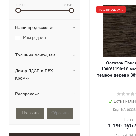
1 190
2 845
РАСПРОДАЖА
Наши предложения
Распродажа
Толщина плиты, мм
Остаток Пане
1000*1190*18 м
Декор ЛДСП и ПВХ
темное дерево 389
Кромки
Распродажа
Есть в налич
Код: КА-0005
Сбросить
Цена
1 190
руб.
Розничная 