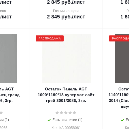
/лист
2 845
руб.
/лист
1 6
цена
Розничная цена
Р
/лист
2 845
руб.
/лист
1 6
РАСПРОДАЖА
РАСПРОД
ль AGT
Остаток Панель AGT
Оста
янец тренд
1000*1190*18 супермат лайт
1140*119
6, 3гр.
грей 3001/3086, 3гр.
3014 (Clo
дву
ии (1)
Есть в наличии (1)
Е
8065
Код: КА-00058061
Ко