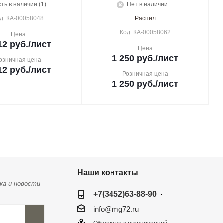
сть в наличии (1)
Нет в наличии
д: КА-00058048
Распил
Код: КА-00058062
Цена
12
руб.
/лист
Цена
1 250
руб.
/лист
озничная цена
12
руб.
/лист
Розничная цена
1 250
руб.
/лист
Наши контакты
ка и новости
+7(3452)63-88-90
info@mg72.ru