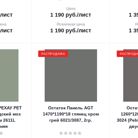
Цена
/лист
1 190
руб.
/лист
1 3
цена
Розничная цена
Р
/лист
1 190
руб.
/лист
1 3
РАСПРОДАЖА
РАСПРОД
РЕХАУ PET
Остаток Панель AGT
Оста
дский мох
1470*1190*18 глянец хром
1260*12
м 2611L
грей 6021/3087, 2гр.
3024 (Peb
няя
дву