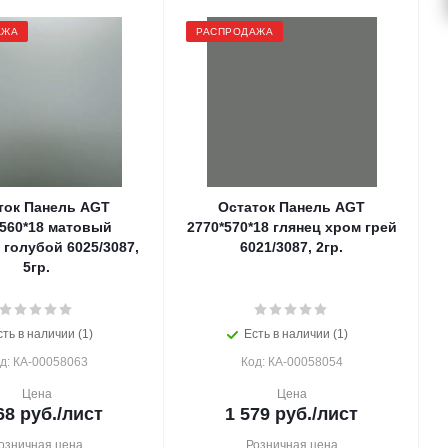
АЖА
РАСПРОДАЖА
ток Панель AGT
Остаток Панель AGT
*560*18 матовый
2770*570*18 глянец хром грей
 голубой 6025/3087,
6021/3087, 2гр.
5гр.
сть в наличии (1)
Есть в наличии (1)
д: КА-00058063
Код: КА-00058054
Цена
Цена
68
руб.
/лист
1 579
руб.
/лист
озничная цена
Розничная цена