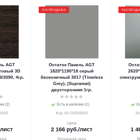
РАСПРОДАЖА
РАСПРОД
ль AGT
Остаток Панель AGT
Оста
атовый 3D
1820*1190*18 серый
2620
/3090, 4гр.
бесконечный 3017 (Timeless
спектрум
Grey), (Supramat)
двусторонняя 1гр.
ии (2)
Есть в наличии (1)
Е
8060
Код: КА-00058064
Ко
Цена
/лист
2 166
руб.
/лист
1 4
цена
Розничная цена
Р