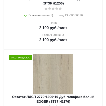
(ST36 H1250)
Есть в наличии (1)
Код: КА-00056816
Цена
2 190
руб.
/лист
Розничная цена
2 190
руб.
/лист
РАСПРОДАЖА
Остаток ЛДСП 2770*1200*10 Дуб галифакс белый
EGGER (ST37 H1176)