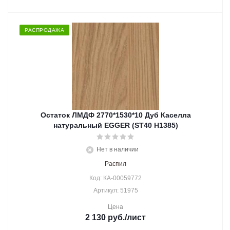
РАСПРОДАЖА
Остаток ЛМДФ 2770*1530*10 Дуб Каселла
натуральный EGGER (ST40 H1385)
Нет в наличии
Распил
Код: КА-00059772
Артикул: 51975
Цена
2 130
руб.
/лист