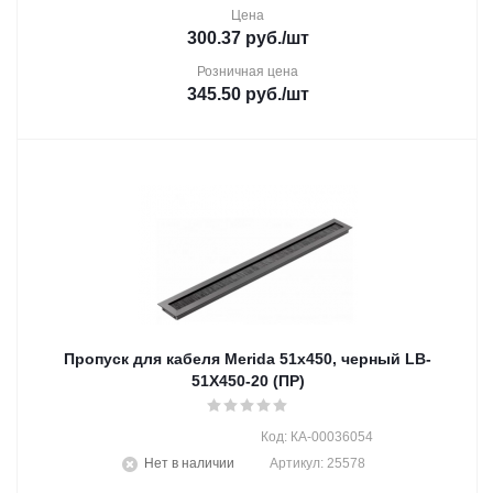
Цена
300.37
руб.
/шт
Розничная цена
345.50
руб.
/шт
Пропуск для кабеля Merida 51x450, черный LB-
51X450-20 (ПР)
Код: КА-00036054
Нет в наличии
Артикул: 25578