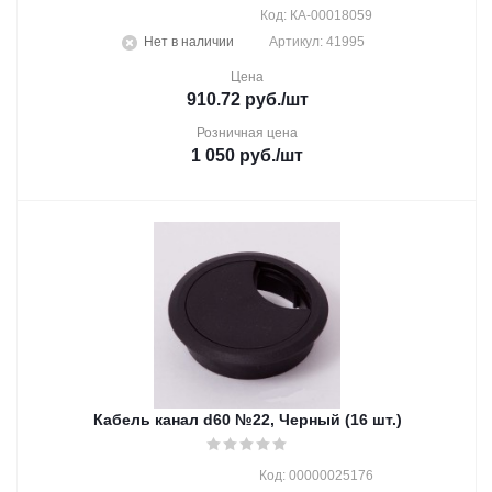
Код: КА-00018059
Нет в наличии
Артикул: 41995
Цена
910.72
руб.
/шт
Розничная цена
1 050
руб.
/шт
Кабель канал d60 №22, Черный (16 шт.)
Код: 00000025176