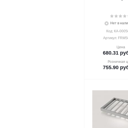
Нет в нал
Код: КА-0005
Артикул: FRM5
Цена
680.31
руб
Розничная 
755.90
руб