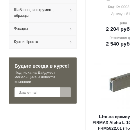
Код: КА-0003
Шаблоны, инструмент,
Артикул: 8
образцы
Цена
2 204
руб
Фасады
Розничная 
Кухни Просто
2 540
руб
Будьте всегда в курсе!
Подписка на Дайджест
мебельщика и новости
компании
Штанга прямоу
FIRMAX Alpha L-1
FRM5822.01 (По