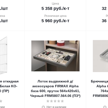
Цена
.
/шт
5 358
руб.
/к-т
32
цена
Розничная цена
Р
.
/шт
5 960
руб.
/к-т
36
я откидная
Лоток выдвижной д/
Брючница
 Белая KO-
аксессуаров FIRMAX Alpha
Alpha 
 (ПР)
база 600, пруток 564х420х61,
764
Черный FRM5807.564.06 (ПЗ*)
FRM5806.
ичии
Нет в наличии