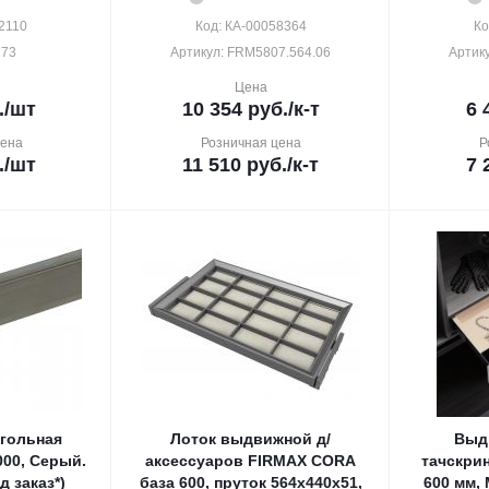
2110
Код: КА-00058364
Ко
173
Артикул: FRM5807.564.06
Артик
Цена
.
/шт
10 354
руб.
/к-т
6 
цена
Розничная цена
Р
.
/шт
11 510
руб.
/к-т
7 
гольная
Лоток выдвижной д/
Выд
000, Серый.
аксессуаров FIRMAX CORA
тачскрин
д заказ*)
база 600, пруток 564х440х51,
600 мм,