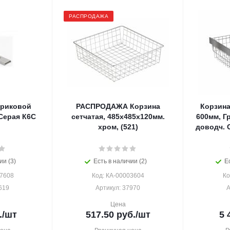
РАСПРОДАЖА
ариковой
РАСПРОДАЖА Корзина
Корзина
Серая К6С
сетчатая, 485х485х120мм.
600мм, Г
хром, (521)
доводч. 
ии (3)
Есть в наличии (2)
Е
27608
Код: КА-00003604
Ко
619
Артикул: 37970
А
Цена
.
/шт
517.50
руб.
/шт
5 