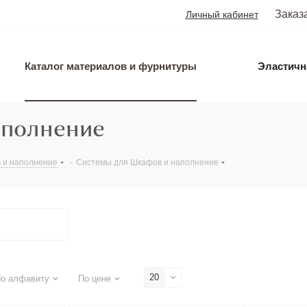
Заказ
Личный кабинет
Каталог материалов и фурнитуры
Эластичн
аполнение
 и наполнение
-
Системы для Шкафов и наполнение
20
о алфавиту
По цене