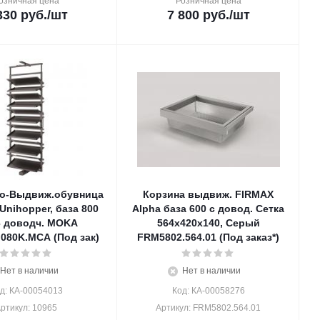
озничная цена
Розничная цена
330
руб.
/шт
7 800
руб.
/шт
о-Выдвиж.обувница
Корзина выдвиж. FIRMAX
 Unihopper, база 800
Alpha база 600 с довод. Сетка
с доводч. MOKA
564х420х140, Серый
080K.MCA (Под зак)
FRM5802.564.01 (Под заказ*)
Нет в наличии
Нет в наличии
д: КА-00054013
Код: КА-00058276
ртикул: 10965
Артикул: FRM5802.564.01