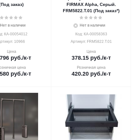
(Под заказ)
FIRMAX Alpha, Серый.
FRM5822.T.01 (Под заказ*)
Нет в наличии
Нет в наличии
д: КА-00054012
Код: КА-00058363
ртикул: 10966
Артикул: FRM5822.T.01
Цена
Цена
 796
руб.
/к-т
378.15
руб.
/к-т
озничная цена
Розничная цена
 580
руб.
/к-т
420.20
руб.
/к-т