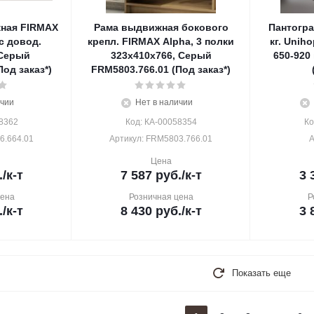
ная FIRMAX
Рама выдвижная бокового
Пантогра
 с довод.
крепл. FIRMAX Alpha, 3 полки
кг. Unih
 Серый
323х410х766, Серый
650-920
Под заказ*)
FRM5803.766.01 (Под заказ*)
ичии
Нет в наличии
8362
Код: КА-00058354
Ко
6.664.01
Артикул: FRM5803.766.01
А
Цена
.
/к-т
7 587
руб.
/к-т
3 
цена
Розничная цена
Р
.
/к-т
8 430
руб.
/к-т
3 
Показать еще