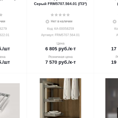
Серый FRM5707.564.01 (ПЗ*)
ичии
Нет в наличии
8279
Код: КА-00058259
Ко
822.01
Артикул: FRM5707.564.01
А
Цена
.
/шт
6 805
руб.
/к-т
17
цена
Розничная цена
Р
.
/шт
7 570
руб.
/к-т
19