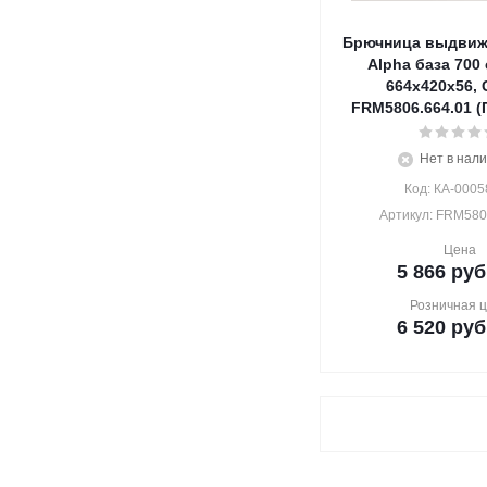
Брючница выдвиж
Alpha база 700
664х420х56,
FRM5806.664.01 (
Нет в нал
Код: КА-0005
Артикул: FRM580
Цена
5 866
руб
Розничная 
6 520
руб