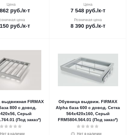
Цена
Цена
 862
руб.
/к-т
7 548
руб.
/к-т
озничная цена
Розничная цена
 150
руб.
/к-т
8 390
руб.
/к-т
 выдвижная FIRMAX
Обувница выдвиж. FIRMAX
база 800 с довод.
Alpha база 600 с довод. Сетка
х420х56, Серый
564х420х160, Серый
764.01 (Под заказ*)
FRM5804.564.01 (Под заказ*)
Нет в наличии
Нет в наличии