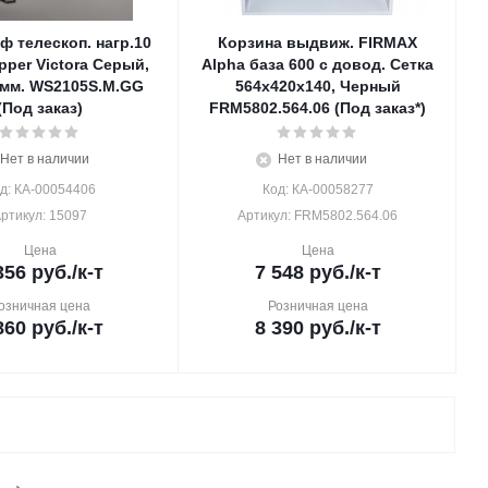
ф телескоп. нагр.10
Корзина выдвиж. FIRMAX
opper Victora Серый,
Alpha база 600 с довод. Сетка
 мм. WS2105S.M.GG
564х420х140, Черный
(Под заказ)
FRM5802.564.06 (Под заказ*)
Нет в наличии
Нет в наличии
д: КА-00054406
Код: КА-00058277
ртикул: 15097
Артикул: FRM5802.564.06
Цена
Цена
356
руб.
/к-т
7 548
руб.
/к-т
озничная цена
Розничная цена
860
руб.
/к-т
8 390
руб.
/к-т