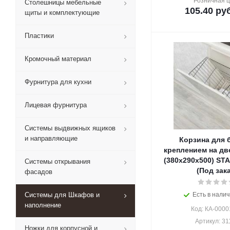
Розничная 
Столешницы мебельные
105.40
руб
щиты и комплектующие
Пластики
Кромочный материал
Фурнитура для кухни
Лицевая фурнитура
Системы выдвижных ящиков
и направляющие
Корзина для 
креплением на дв
(380х290х500) ST
Системы открывания
(Под зака
фасадов
Системы для Шкафов и
Есть в налич
наполнение
Код: КА-0000
Артикул: 31
Ножки для корпусной и