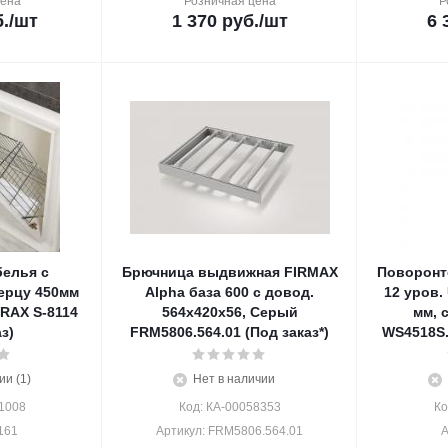
цена
Розничная цена
Р
.
/шт
1 370
руб.
/шт
6 
белья с
Брючница выдвижная FIRMAX
Поворонт
ерцу 450мм
Alpha база 600 с довод.
12 уров.
ARAX S-8114
564х420х56, Серый
мм, 
з)
FRM5806.564.01 (Под заказ*)
WS4518S.
ии (1)
Нет в наличии
1008
Код: КА-00058353
Ко
161
Артикул: FRM5806.564.01
А