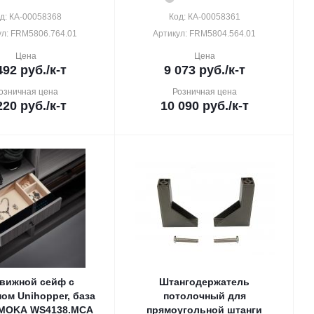
д: КА-00058368
Код: КА-00058361
ул: FRM5806.764.01
Артикул: FRM5804.564.01
Цена
Цена
492
руб.
/к-т
9 073
руб.
/к-т
озничная цена
Розничная цена
220
руб.
/к-т
10 090
руб.
/к-т
вижной сейф с
Штангодержатель
ом Unihopper, база
потолочный для
 MOKA WS4138.MCA
прямоугольной штанги