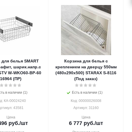
 для белья SMART
Корзина для белья с
рафит, шарик.напр.с
креплением на дверцу 550мм
GTV W-WKO60-BP-60
(480х290х500) STARAX S-8116
16964 (ПР)
(Под заказ)
сть в наличии (1)
Есть в наличии (1)
д: КА-00024240
Код: 00000026008
ртикул: 43581
Артикул: 31160
Цена
Цена
496
руб.
/шт
6 777
руб.
/шт