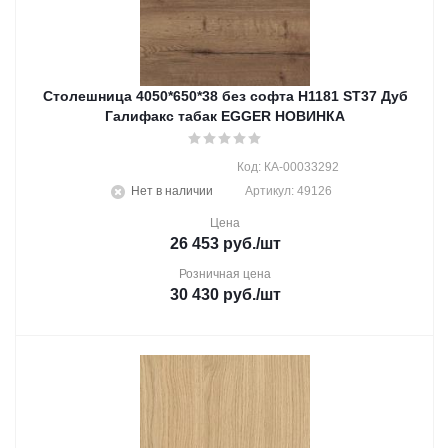
Столешница 4050*650*38 без софта H1181 ST37 Дуб
Галифакс табак EGGER НОВИНКА
Код: КА-00033292
Нет в наличии
Артикул: 49126
Цена
26 453
руб.
/шт
Розничная цена
30 430
руб.
/шт