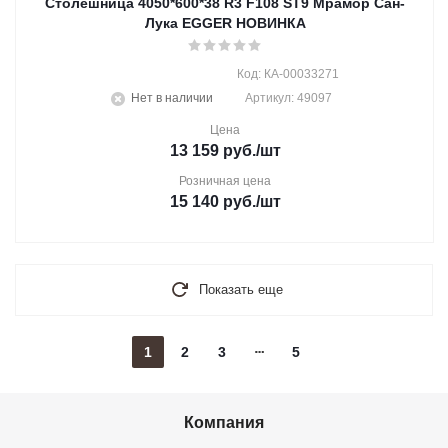
Столешница 4050*600*38 R3 F108 ST9 Мрамор Сан-
Лука EGGER НОВИНКА
Код: КА-00033271
Нет в наличии
Артикул: 49097
Цена
13 159
руб.
/шт
Розничная цена
15 140
руб.
/шт
Показать еще
1
2
3
5
Компания