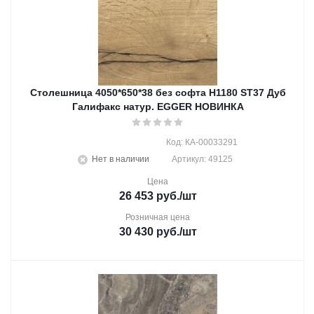
Столешница 4050*650*38 без софта H1180 ST37 Дуб
Галифакс натур. EGGER НОВИНКА
Код: КА-00033291
Нет в наличии
Артикул: 49125
Цена
26 453
руб.
/шт
Розничная цена
30 430
руб.
/шт