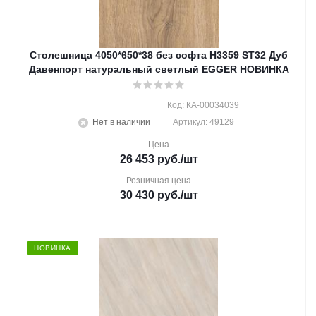
Столешница 4050*650*38 без софта H3359 ST32 Дуб
Давенпорт натуральный светлый EGGER НОВИНКА
Код: КА-00034039
Нет в наличии
Артикул: 49129
Цена
26 453
руб.
/шт
Розничная цена
30 430
руб.
/шт
НОВИНКА