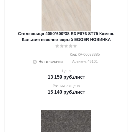
Столешница 4050*600*38 R3 F676 ST75 Камень
Кальвия песочно-серый EGGER НОВИНКА
Код: КА-00033385
Нет в наличии
Артикул: 49101
Цена
13 159
руб.
/лист
Розничная цена
15 140
руб.
/лист