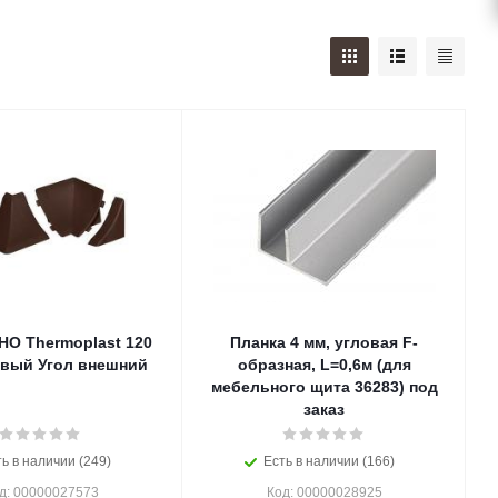
О Thermoplast 120
Планка 4 мм, угловая F-
вый Угол внешний
образная, L=0,6м (для
мебельного щита 36283) под
заказ
ь в наличии (249)
Есть в наличии (166)
д: 00000027573
Код: 00000028925