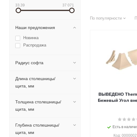
33.39
37 071
По популярности
П
Наши предложения
Новинка
Распродажа
Радиус софта
Длина столешницы/
щита, мм
ВЫВЕДЕНО Thermo
Бежевый Угол вн
Толщина столешницы/
щита, мм
Глубина столешницы/
Есть в наличи
щита, мм
Код: 000000