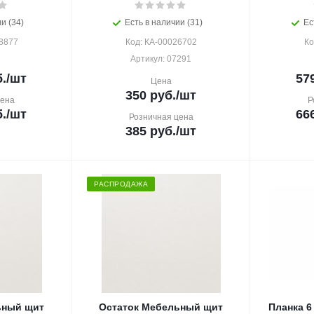
и (34)
Есть в наличии (31)
Ес
8877
Код: КА-00026702
Ко
Артикул: 07291
.
/шт
57
Цена
350
руб.
/шт
цена
Р
.
/шт
66
Розничная цена
385
руб.
/шт
РАСПРОДАЖА
ьный щит
Остаток Мебельный щит
Планка 6