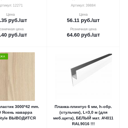
ртикул: 12271
Артикул: 39884
Цена
Цена
.35
руб.
/шт
56.11
руб.
/шт
озничная цена
Розничная цена
.40
руб.
/шт
64.60
руб.
/шт
АЖА
ластик 3000*42 mm.
Планка-плинтус 6 мм, h-обр.
0 Ясень наварра
(стульчик), L=3,0 м (для
Style ВЫВОДИТСЯ
меб.щита), БЕЛЫЙ мат. АЧ011
RAL9016 !!!