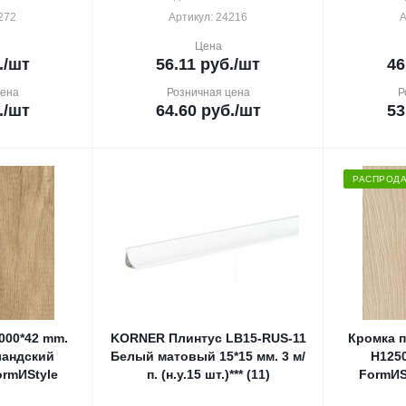
272
Артикул: 24216
А
Цена
.
/шт
56.11
руб.
/шт
46
цена
Розничная цена
Р
.
/шт
64.60
руб.
/шт
53
РАСПРОД
000*42 mm.
KORNER Плинтус LB15-RUS-11
Кромка п
ландский
Белый матовый 15*15 мм. 3 м/
Н125
rmИStyle
п. (н.у.15 шт.)*** (11)
FormИ