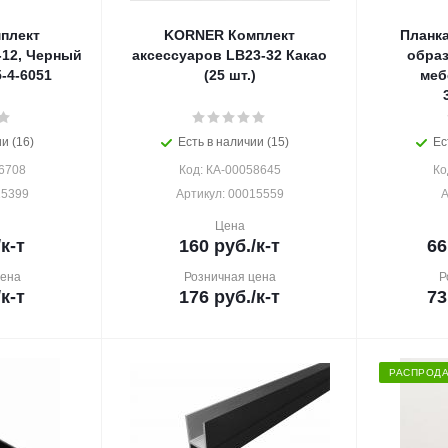
плект
KORNER Комплект
Планка
-12, Черный
аксессуаров LB23-32 Какао
образ
-4-6051
(25 шт.)
меб
и (16)
Есть в наличии (15)
Ес
6708
Код: КА-00058645
Ко
15399
Артикул: 00015559
А
Цена
/к-т
160
руб.
/к-т
66
цена
Розничная цена
Р
/к-т
176
руб.
/к-т
73
РАСПРОД