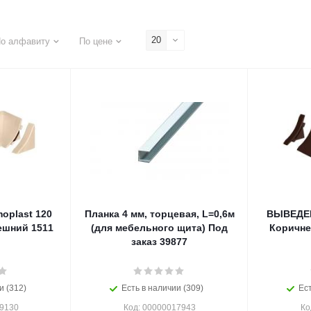
20
о алфавиту
По цене
plast 120
Планка 4 мм, торцевая, L=0,6м
ВЫВЕДЕН
ешний 1511
(для мебельного щита) Под
Коричне
заказ 39877
и (312)
Есть в наличии (309)
Ест
29130
Код: 00000017943
Ко