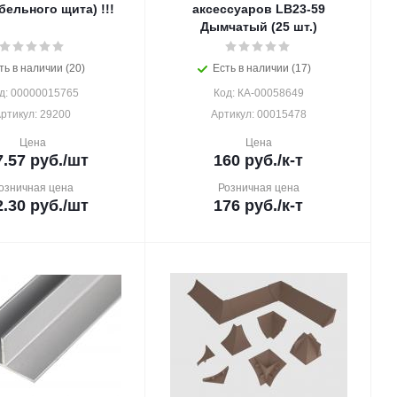
бельного щита) !!!
аксессуаров LB23-59
Дымчатый (25 шт.)
ть в наличии (20)
Есть в наличии (17)
д: 00000015765
Код: КА-00058649
ртикул: 29200
Артикул: 00015478
Цена
Цена
7.57
руб.
/шт
160
руб.
/к-т
озничная цена
Розничная цена
2.30
руб.
/шт
176
руб.
/к-т