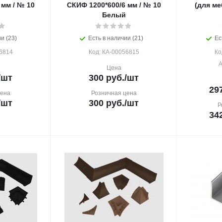
 мм / № 10
СКИФ 1200*600/6 мм / № 10
(для ме
Белый
и (23)
Есть в наличии (21)
Ес
6814
Код: КА-00056815
Ко
А
Цена
/шт
300
руб.
/шт
29
цена
Розничная цена
/шт
300
руб.
/шт
Р
34