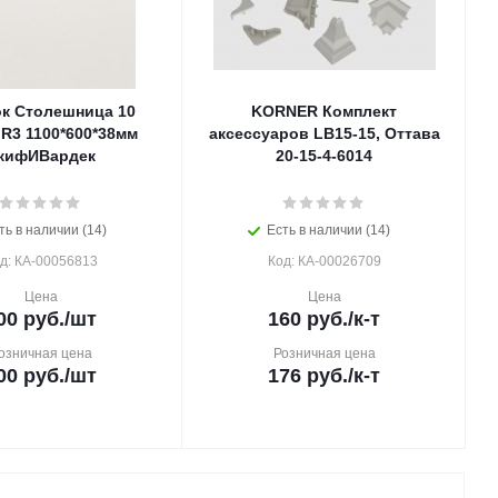
ок Столешница 10
KORNER Комплект
R3 1100*600*38мм
аксессуаров LB15-15, Оттава
кифИВардек
20-15-4-6014
ть в наличии (14)
Есть в наличии (14)
д: КА-00056813
Код: КА-00026709
Цена
Цена
00
руб.
/шт
160
руб.
/к-т
озничная цена
Розничная цена
00
руб.
/шт
176
руб.
/к-т