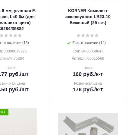
 6 мм, угловая F-
KORNER Комплект
ная, L=0,6м (для
аксессуаров LB23-10
ельного щита)
Бежевый (25 шт.)
36284/39882
ть в наличии (15)
Есть в наличии (14)
д: 00000028926
Код: КА-00058643
ртикул: 36284
Артикул: 00015569
Цена
Цена
.77
руб.
/шт
160
руб.
/к-т
озничная цена
Розничная цена
.50
руб.
/шт
176
руб.
/к-т
АЖА