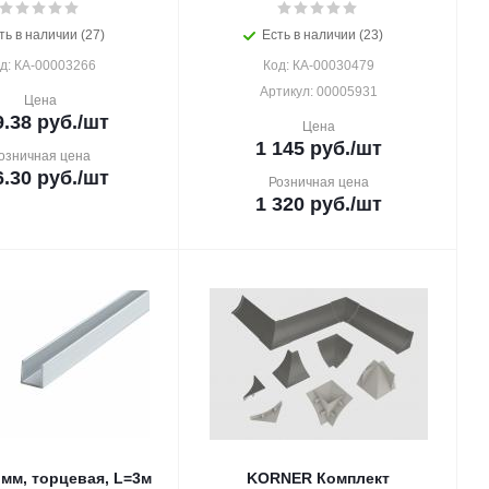
ть в наличии (27)
Есть в наличии (23)
д: КА-00003266
Код: КА-00030479
Артикул: 00005931
Цена
9.38
руб.
/шт
Цена
1 145
руб.
/шт
озничная цена
6.30
руб.
/шт
Розничная цена
1 320
руб.
/шт
 мм, торцевая, L=3м
KORNER Комплект