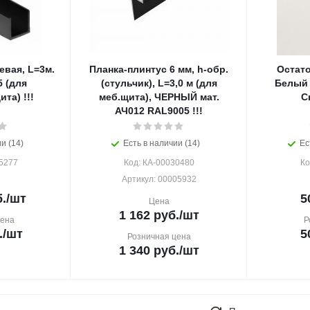
евая, L=3м.
Планка-плинтус 6 мм, h-обр.
Остат
 (для
(стульчик), L=3,0 м (для
Белый 
та) !!!
меб.щита), ЧЕРНЫЙ мат.
С
АЧ012 RAL9005 !!!
и (14)
Есть в наличии (14)
Ес
5277
Код: КА-00030480
Ко
Артикул: 00005932
.
/шт
5
Цена
1 162
руб.
/шт
цена
Р
.
/шт
5
Розничная цена
1 340
руб.
/шт