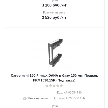
Цена
3 168
руб.
/к-т
Розничная цена
3 520
руб.
/к-т
Cargo mini 150 Firmax DANA в базу 150 мм, Правая.
FRM1530.15R (Под заказ)
Код: КА-00054780
Нет в наличии
Артикул: FRM1530.15R
Цена