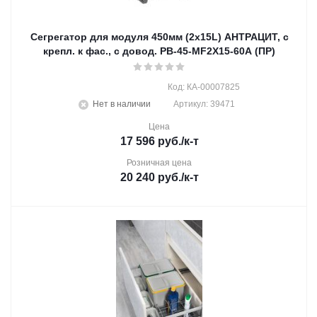
Сегрегатор для модуля 450мм (2х15L) АНТРАЦИТ, с
крепл. к фас., с довод. PB-45-MF2X15-60A (ПР)
Код: КА-00007825
Нет в наличии
Артикул: 39471
Цена
17 596
руб.
/к-т
Розничная цена
20 240
руб.
/к-т