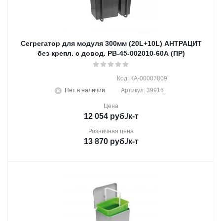
Сегрегатор для модуля 300мм (20L+10L) АНТРАЦИТ
без крепл. с довод. PB-45-002010-60A (ПР)
Код: КА-00007809
Нет в наличии
Артикул: 39916
Цена
12 054
руб.
/к-т
Розничная цена
13 870
руб.
/к-т