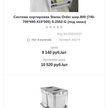
Система сортировки Starax Order шир.800 (740-
705*490-415*305) S-2552-G (под заказ)
Код: КА-00024227
Нет в наличии
Артикул: 44274
Цена
9 140
руб.
/шт
Розничная цена
10 520
руб.
/шт