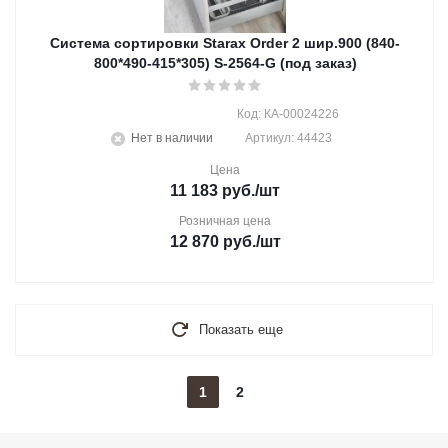
Система сортировки Starax Order 2 шир.900 (840-
800*490-415*305) S-2564-G (под заказ)
Код: КА-00024226
Нет в наличии
Артикул: 44423
Цена
11 183
руб.
/шт
Розничная цена
12 870
руб.
/шт
Показать еще
1
2