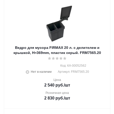
Ведро для мусора FIRMAX 20 л. c делителем и
крышкой, H=369mm, пластик серый. FRM7565.20
Код: КА-00052562
Нет в наличии
Артикул: FRM7565.20
Цена
2 540
руб.
/шт
Розничная цена
2 830
руб.
/шт