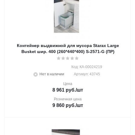
Контейнер выдвижной для мусора Starax Large
Busket шир. 400 (260*440*400) S-2571-G (ПР)
Код: КА-00024219
Нет в наличии
Артикул: 43745
Цена
8 961
руб.
/шт
Розничная цена
9 860
руб.
/шт