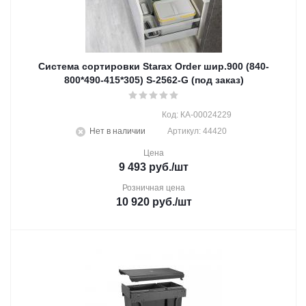
Система сортировки Starax Order шир.900 (840-
800*490-415*305) S-2562-G (под заказ)
Код: КА-00024229
Нет в наличии
Артикул: 44420
Цена
9 493
руб.
/шт
Розничная цена
10 920
руб.
/шт