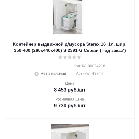
Контейнер выдвижной д/мусора Starax 16+1л. шир.
350-400 (260x440x400) S-2391-G Серый (Под заказ*)
Код: КА-00024218
Нет в наличии
Артикул: 43744
Цена
8 453
руб.
/шт
Розничная цена
9 730
руб.
/шт