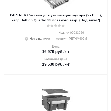
PARTNER Система для утилизации мусора (2х15 л.),
напр.Hettich Quadro 25 плавного закр. (Под заказ*)
Код: КА-00033956
Нет в наличии
Артикул: PETHM402M
Цена
16 979
руб.
/к-т
Розничная цена
19 530
руб.
/к-т