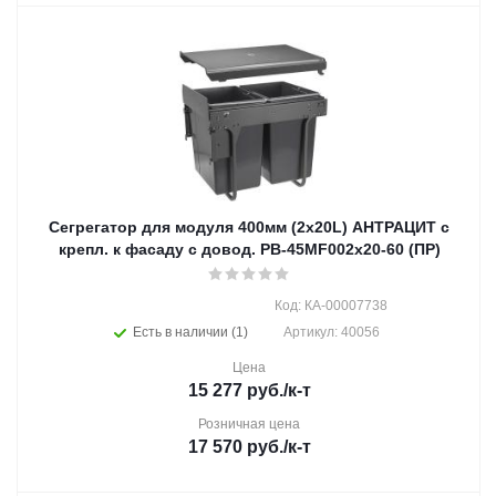
Сегрегатор для модуля 400мм (2х20L) АНТРАЦИТ с
крепл. к фасаду с довод. PB-45МF002х20-60 (ПР)
Код: КА-00007738
Есть в наличии (1)
Артикул: 40056
Цена
15 277
руб.
/к-т
Розничная цена
17 570
руб.
/к-т