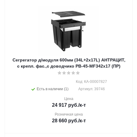
Сегрегатор д/модуля 600мм (34L+2x17L) АНТРАЦИТ,
с крепл. фас.,с доводчико PB-45-MF342x17 (ПР)
Код: КА-00007827
Есть в наличии (1)
Артикул: 39746
Цена
24 917
руб.
/к-т
Розничная цена
28 660
руб.
/к-т