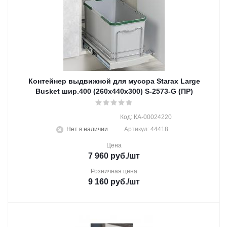
Контейнер выдвижной для мусора Starax Large
Busket шир.400 (260х440х300) S-2573-G (ПР)
Код: КА-00024220
Нет в наличии
Артикул: 44418
Цена
7 960
руб.
/шт
Розничная цена
9 160
руб.
/шт