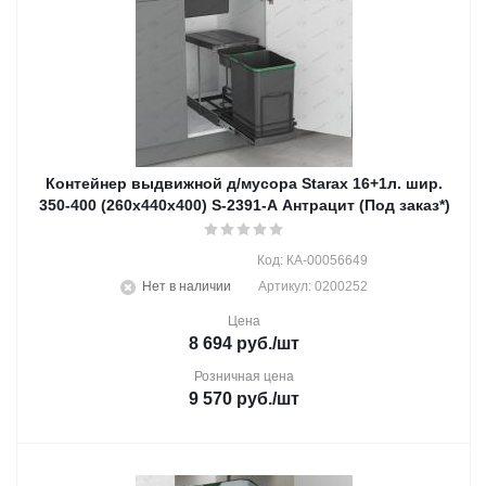
Контейнер выдвижной д/мусора Starax 16+1л. шир.
350-400 (260x440x400) S-2391-A Антрацит (Под заказ*)
Код: КА-00056649
Нет в наличии
Артикул: 0200252
Цена
8 694
руб.
/шт
Розничная цена
9 570
руб.
/шт