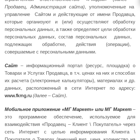
Продавец, Администрация сайта)
, уполномоченные на
управление Сайтом и действующие от имени Продавца,
которые организуют и (или) осуществляют обработку
персональных данных, а также определяют цели обработки
персональных данных, состав персональных данных,
подлежащих обработке, действия (операции),
совершаемые с персональными данными.
Сайт
– информационный портал (ресурс, площадка) о
Товарах и Услугах Продавца, в т.ч. ценах на них и способах
их расчета (электронные калькуляторы), материалах и др.
данных, расположенный в сети Интернет по адресу:
www
.
fkmg
.
ru
(далее
– Сайт)
.
Мобильное
при
лож
ение
«МГ
Марке
т
»
или
МГ
Марке
т
–
это программное обеспечение, используемое для
взаимодействия «Продавец – Клиент \ Покупатель» через
сеть Интернет с целью информирования Клиента \
Покупателя о Товарах (внешний вид, цена, количество на