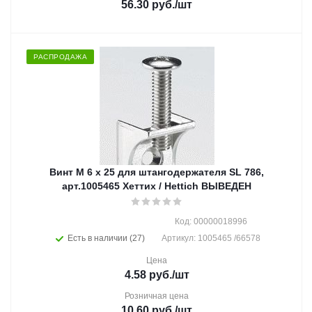
56.30
руб.
/шт
РАСПРОДАЖА
Винт М 6 х 25 для штангодержателя SL 786,
арт.1005465 Хеттих / Hettich ВЫВЕДЕН
Код: 00000018996
Есть в наличии (27)
Артикул: 1005465 /66578
Цена
4.58
руб.
/шт
Розничная цена
10.60
руб.
/шт