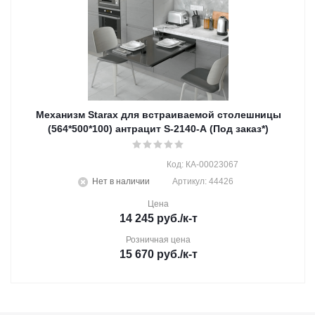
Механизм Starax для встраиваемой столешницы
(564*500*100) антрацит S-2140-A (Под заказ*)
Код: КА-00023067
Нет в наличии
Артикул: 44426
Цена
14 245
руб.
/к-т
Розничная цена
15 670
руб.
/к-т