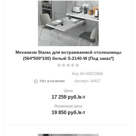
Механизм Starax для встраиваемой столешницы
(564*500*100) белый S-2140-W (Под заказ*)
Код: КА-00023068
Нет в наличии
Артикул: 44427
Цена
17 259
руб.
/к-т
Розничная цена
19 850
руб.
/к-т