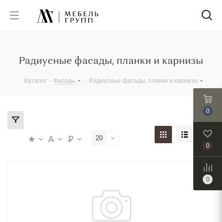
Радиусные фасады, планки и карнизы
Каталог
-
Фасады
-
Радиусные фасады, планки и карнизы
0
20
0
0