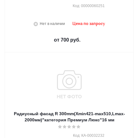
Код: 00000060251
Нет в наличии
Цена по запросу
от
700 руб.
Радиусный фасад R 300mm(Хmin421-max510,Lmax-
2000мм)"категория Премиум Люкс"16 мм
Код: КА-00032232