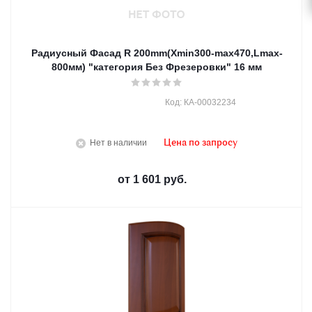
Радиусный Фасад R 200mm(Хmin300-max470,Lmax-
800мм) "категория Без Фрезеровки" 16 мм
Код: КА-00032234
Нет в наличии
Цена по запросу
от
1 601 руб.