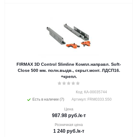
FIRMAX 3D Control Slimline Компл.направл. Soft-
Close 500 мм. полн.выдв., скрыт.монт. ЛДСП16.
+крепл.
Код: КА-00035744
Есть в наличии (7)
Артикул: FRM0333.S50
Цена
987.98
руб.
/к-т
Розничная цена
1 240
руб.
/к-т