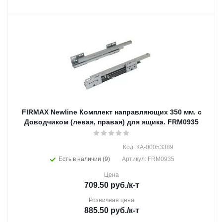
FIRMAX Newline Комплект направляющих 350 мм. с
Доводчиком (левая, правая) для ящика. FRM0935
Код: КА-00053389
Есть в наличии (9)
Артикул: FRM0935
Цена
709.50
руб.
/к-т
Розничная цена
885.50
руб.
/к-т