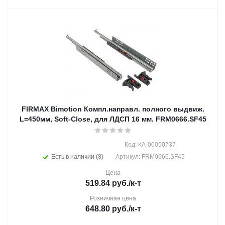
FIRMAX Bimotion Компл.направл. полного выдвиж.
L=450мм, Soft-Close, для ЛДСП 16 мм. FRM0666.SF45
Код: КА-00050737
Есть в наличии (8)
Артикул: FRM0666.SF45
Цена
519.84
руб.
/к-т
Розничная цена
648.80
руб.
/к-т