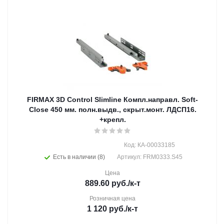
FIRMAX 3D Control Slimline Компл.направл. Soft-
Close 450 мм. полн.выдв., скрыт.монт. ЛДСП16.
+крепл.
Код: КА-00033185
Есть в наличии (8)
Артикул: FRM0333.S45
Цена
889.60
руб.
/к-т
Розничная цена
1 120
руб.
/к-т