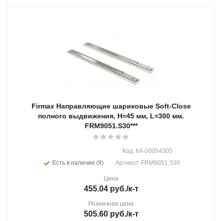
Firmax Направляющие шариковые Soft-Close
полного выдвижения, H=45 мм, L=300 мм.
FRM9051.S30***
Код: КА-00054305
Есть в наличии (9)
Артикул: FRM9051.S30
Цена
455.04
руб.
/к-т
Розничная цена
505.60
руб.
/к-т