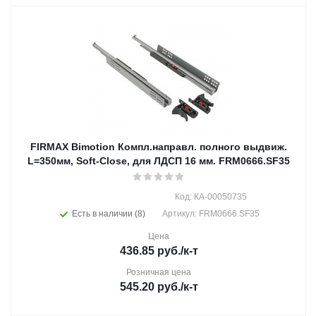
FIRMAX Bimotion Компл.направл. полного выдвиж.
L=350мм, Soft-Close, для ЛДСП 16 мм. FRM0666.SF35
Код: КА-00050735
Есть в наличии (8)
Артикул: FRM0666.SF35
Цена
436.85
руб.
/к-т
Розничная цена
545.20
руб.
/к-т