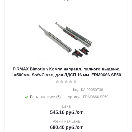
FIRMAX Bimotion Компл.направл. полного выдвиж.
L=500мм, Soft-Close, для ЛДСП 16 мм. FRM0666.SF50
Код: КА-00050738
Есть в наличии (6)
Артикул: FRM0666.SF50
Цена
545.16
руб.
/к-т
Розничная цена
680.40
руб.
/к-т