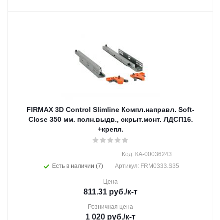
FIRMAX 3D Control Slimline Компл.направл. Soft-
Close 350 мм. полн.выдв., скрыт.монт. ЛДСП16.
+крепл.
Код: КА-00036243
Есть в наличии (7)
Артикул: FRM0333.S35
Цена
811.31
руб.
/к-т
Розничная цена
1 020
руб.
/к-т