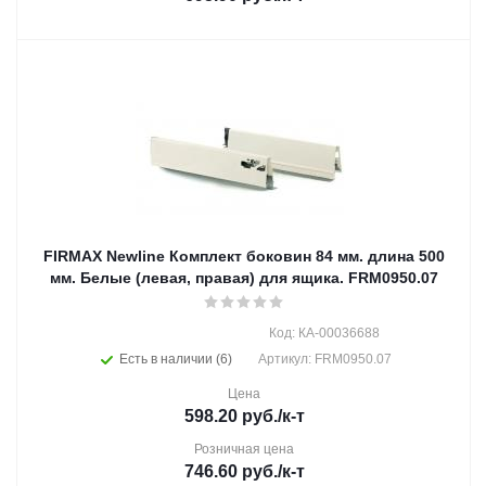
FIRMAX Newline Комплект боковин 84 мм. длина 500
мм. Белые (левая, правая) для ящика. FRM0950.07
Код: КА-00036688
Есть в наличии (6)
Артикул: FRM0950.07
Цена
598.20
руб.
/к-т
Розничная цена
746.60
руб.
/к-т