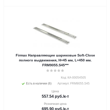
Firmax Направляющие шариковые Soft-Close
полного выдвижения, H=45 мм, L=450 мм.
FRM9055.S45***
Код: КА-00054505
Есть в наличии (6)
Артикул: FRM9055.S45
Цена
557.54
руб.
/к-т
Розничная цена
695.90
руб.
/к-т