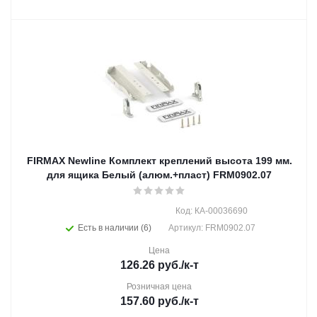
FIRMAX Newline Комплект креплений высота 199 мм.
для ящика Белый (алюм.+пласт) FRM0902.07
Код: КА-00036690
Есть в наличии (6)
Артикул: FRM0902.07
Цена
126.26
руб.
/к-т
Розничная цена
157.60
руб.
/к-т