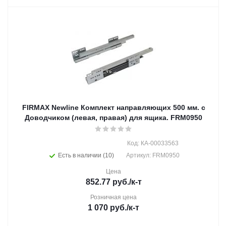
FIRMAX Newline Комплект направляющих 500 мм. с
Доводчиком (левая, правая) для ящика. FRM0950
Код: КА-00033563
Есть в наличии (10)
Артикул: FRM0950
Цена
852.77
руб.
/к-т
Розничная цена
1 070
руб.
/к-т