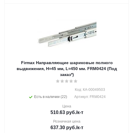
Firmax Направляющие шариковые полного
выдвижения, H=45 мм, L=450 мм. FRM0424 (Под
заказ*)
Код: КА-00049503
Есть в наличии (22)
Артикул: FRM0424
Цена
510.63
руб.
/к-т
Розничная цена
637.30
руб.
/к-т