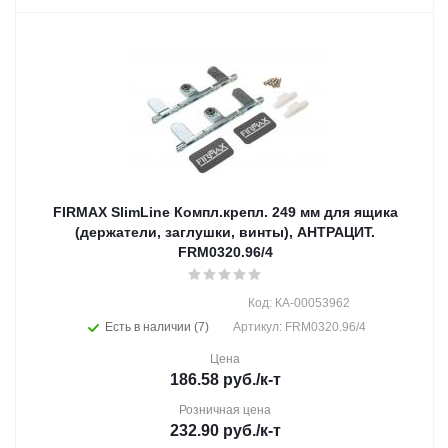
FIRMAX SlimLine Компл.крепл. 249 мм для ящика
(держатели, заглушки, винты), АНТРАЦИТ.
FRM0320.96/4
Код: КА-00053962
Есть в наличии (7)
Артикул: FRM0320.96/4
Цена
186.58
руб.
/к-т
Розничная цена
232.90
руб.
/к-т