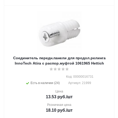
Соединитель передн.панели для продол.релинга
InnoTech Atira с распор.муфтой 1061965 Hettich
Код: 00000016731
Есть в наличии (24)
Артикул: 21999
Цена
13.53
руб.
/шт
Розничная цена
18.10
руб.
/шт