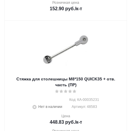
Розничная цена
152.90
руб.
/к-т
Стяжка для столешницы М8*150 QUICK35 + отв.
часть (ПР)
Код: КА-00035231
Нет в наличии
Артикул: 48583
Цена
448.83
руб.
/к-т