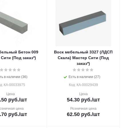
бельный Бетон 009
Воск мебельный 3327 (ЛДСП
Сити (Под заказ*)
Скала) Мастер Сити (Под
заказ*)
ть в наличии (36)
Есть в наличии (27)
д: КА-00033975
Код: КА-00029439
Цена
Цена
.50
руб.
/шт
54.30
руб.
/шт
озничная цена
Розничная цена
.70
руб.
/шт
62.50
руб.
/шт