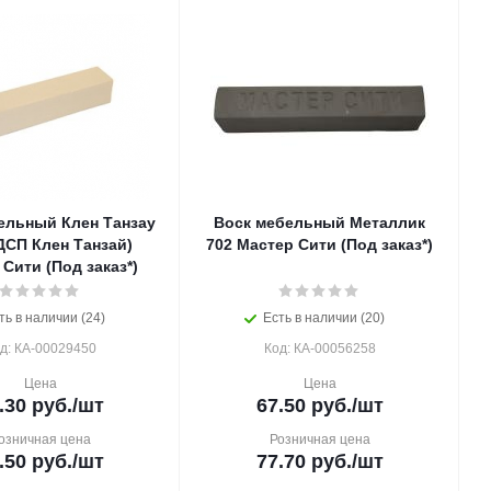
ельный Клен Танзау
Воск мебельный Металлик
ДСП Клен Танзай)
702 Мастер Сити (Под заказ*)
Сити (Под заказ*)
ть в наличии (24)
Есть в наличии (20)
д: КА-00029450
Код: КА-00056258
Цена
Цена
.30
руб.
/шт
67.50
руб.
/шт
озничная цена
Розничная цена
.50
руб.
/шт
77.70
руб.
/шт