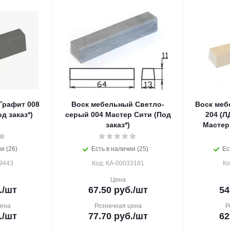
Графит 008
Воск мебельный Светло-
Воск меб
д заказ*)
серый 004 Мастер Сити (Под
204 (Л
заказ*)
Мастер 
и (26)
Есть в наличии (25)
Ес
9443
Код: КА-00033181
Ко
Цена
.
/шт
67.50
руб.
/шт
54
цена
Розничная цена
Р
.
/шт
77.70
руб.
/шт
62