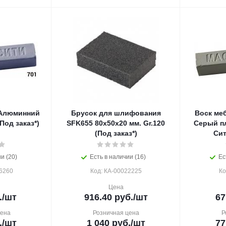
 Алюминний
Брусок для шлифования
Воск ме
Под заказ*)
SFK655 80х50х20 мм. Gr.120
Серый п
(Под заказ*)
Сит
и (20)
Есть в наличии (16)
Ес
6260
Код: КА-00022225
Ко
Цена
.
/шт
916.40
руб.
/шт
67
цена
Розничная цена
Р
.
/шт
1 040
руб.
/шт
77