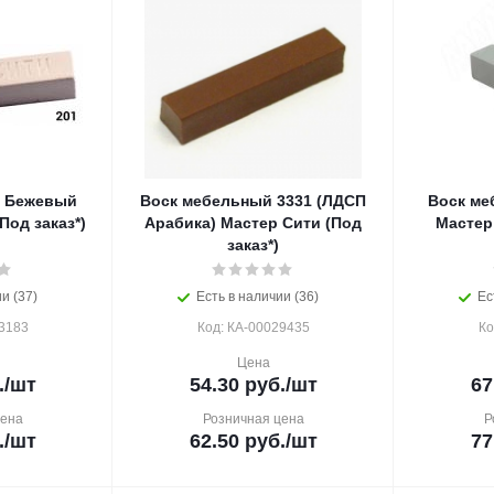
й Бежевый
Воск мебельный 3331 (ЛДСП
Воск ме
Под заказ*)
Арабика) Мастер Сити (Под
Мастер 
заказ*)
и (37)
Есть в наличии (36)
Ес
3183
Код: КА-00029435
Ко
Цена
.
/шт
54.30
руб.
/шт
67
цена
Розничная цена
Р
.
/шт
62.50
руб.
/шт
77