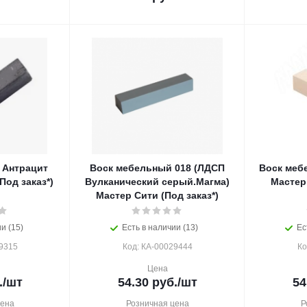
 Антрацит
Воск мебельный 018 (ЛДСП
Воск меб
Под заказ*)
Вулканический серый.Магма)
Мастер 
Мастер Сити (Под заказ*)
и (15)
Есть в наличии (13)
Ес
9315
Код: КА-00029444
Ко
Цена
.
/шт
54.30
руб.
/шт
54
цена
Розничная цена
Р