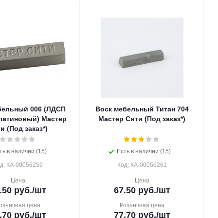
бельный 006 (ЛДСП
Воск мебельный Титан 704
латиновый) Мастер
Мастер Сити (Под заказ*)
и (Под заказ*)
ть в наличии (15)
Есть в наличии (15)
д: КА-00056259
Код: КА-00056261
Цена
Цена
.50
руб.
/шт
67.50
руб.
/шт
озничная цена
Розничная цена
.70
руб.
/шт
77.70
руб.
/шт