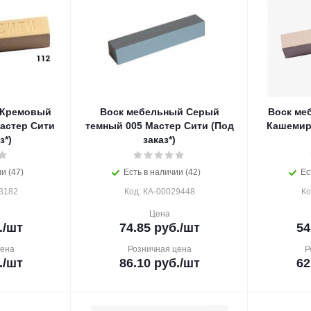
 Кремовый
Воск мебельный Серый
Воск ме
астер Сити
темный 005 Мастер Сити (Под
Кашемир
з*)
заказ*)
и (47)
Есть в наличии (42)
Ес
3182
Код: КА-00029448
Ко
Цена
.
/шт
74.85
руб.
/шт
54
цена
Розничная цена
Р
.
/шт
86.10
руб.
/шт
62