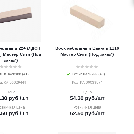
бельный 224 (ЛДСП
Воск мебельный Ваниль 1116
) Мастер Сити (Под
Мастер Сити (Под заказ*)
заказ*)
ть в наличии (41)
Есть в наличии (40)
д: КА-00029449
Код: КА-00033974
Цена
Цена
.30
руб.
/шт
54.30
руб.
/шт
озничная цена
Розничная цена
.50
руб.
/шт
62.50
руб.
/шт