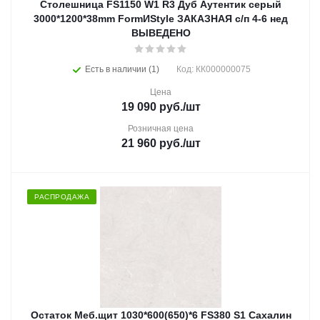
Столешница FS1150 W1 R3 Дуб Аутентик серый
3000*1200*38mm FormИStyle ЗАКАЗНАЯ с/п 4-6 нед
ВЫВЕДЕНО
Есть в наличии (1)
Код: КК000000075
Цена
19 090
руб.
/шт
Розничная цена
21 960
руб.
/шт
РАСПРОДАЖА
Остаток Меб.щит 1030*600(650)*6 FS380 S1 Сахалин