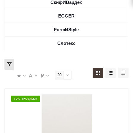
СкифИВардек
EGGER
FormИStyle
Слотекс
20
РАСПРОДАЖА