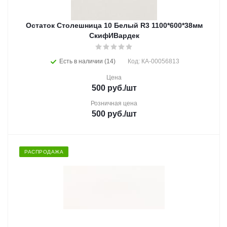
Остаток Столешница 10 Белый R3 1100*600*38мм
СкифИВардек
Есть в наличии (14)
Код: КА-00056813
Цена
500
руб.
/шт
Розничная цена
500
руб.
/шт
РАСПРОДАЖА