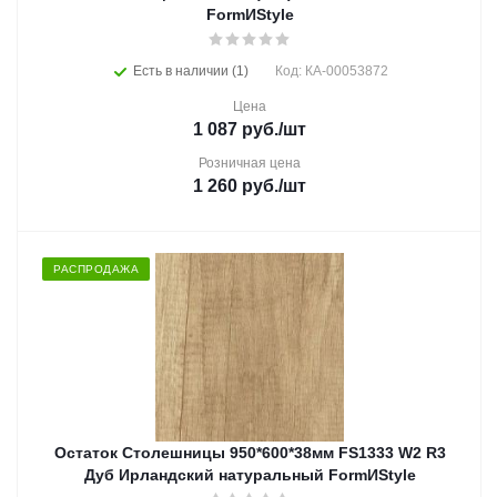
FormИStyle
Есть в наличии (1)
Код: КА-00053872
Цена
1 087
руб.
/шт
Розничная цена
1 260
руб.
/шт
РАСПРОДАЖА
Остаток Столешницы 950*600*38мм FS1333 W2 R3
Дуб Ирландский натуральный FormИStyle