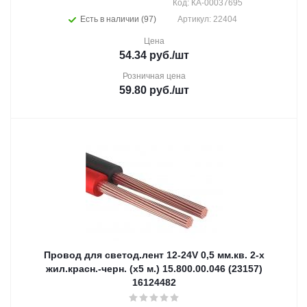
Код: КА-00037695
Есть в наличии (97)
Артикул: 22404
Цена
54.34
руб.
/шт
Розничная цена
59.80
руб.
/шт
Провод для светод.лент 12-24V 0,5 мм.кв. 2-х
жил.красн.-черн. (х5 м.) 15.800.00.046 (23157)
16124482