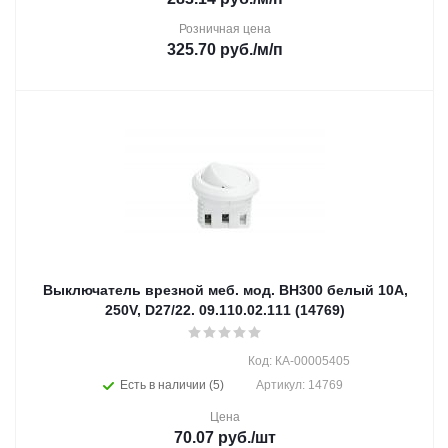
Розничная цена
325.70
руб.
/м/п
Выключатель врезной меб. мод. ВН300 белый 10А,
250V, D27/22. 09.110.02.111 (14769)
Код: КА-00005405
Есть в наличии (5)
Артикул: 14769
Цена
70.07
руб.
/шт