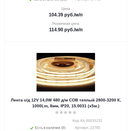
Цена
104.39
руб.
/м/п
Розничная цена
114.90
руб.
/м/п
Лента с/д 12V 14,0W 480 д/м СОВ теплый 2800-3200 К,
1000Lm, 8мм, IP20, 15.0031 (х5м.)
Код: КА-00035232
Есть в наличии (8)
Артикул: 23785