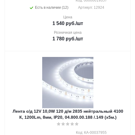
Код: 00000019357
Есть в наличии (12)
Артикул: 12924
Цена
1 540
руб.
/шт
Розничная цена
1 780
руб.
/шт
Лента с/д 12V 10,0W 120 д/м 2835 нейтральный 4100
К, 1200Lm, 8мм, IP20, 04.800.00.188 /.149 (х5м.)
Код: КА-00037955