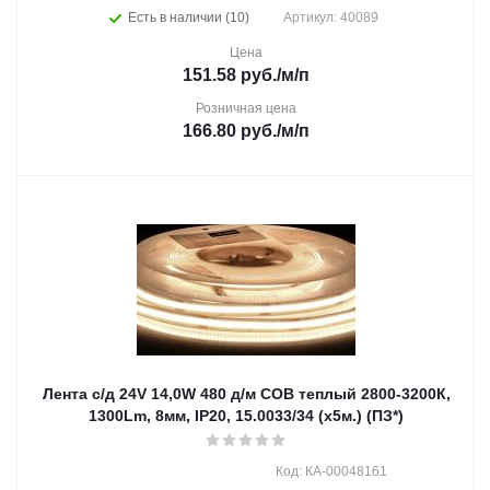
Есть в наличии (10)
Артикул: 40089
Цена
151.58
руб.
/м/п
Розничная цена
166.80
руб.
/м/п
Лента с/д 24V 14,0W 480 д/м СОВ теплый 2800-3200К,
1300Lm, 8мм, IP20, 15.0033/34 (х5м.) (ПЗ*)
Код: КА-00048161