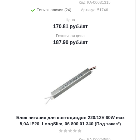
Код: КА-00031315
Есть в наличии (24)
Артикул: 51746
Цена
170.81
руб.
/шт
Розничная цена
187.90
руб.
/шт
Блок питания для светодиодов 220/12V 60W max
5,0А IP20, LongSlim, 06.800.01.340 (Под заказ*)
Код: КА-00024599