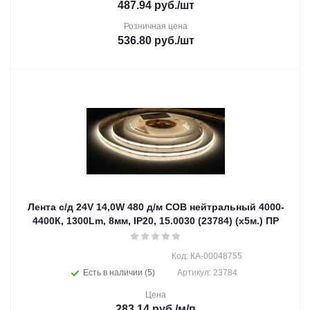
487.94
руб.
/шт
Розничная цена
536.80
руб.
/шт
Лента с/д 24V 14,0W 480 д/м СОВ нейтральный 4000-
4400К, 1300Lm, 8мм, IP20, 15.0030 (23784) (х5м.) ПР
Код: КА-00048755
Есть в наличии (5)
Артикул: 23784
Цена
283.14
руб.
/м/п