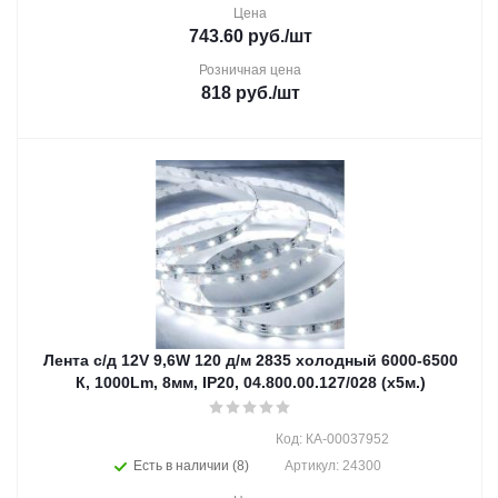
Цена
743.60
руб.
/шт
Розничная цена
818
руб.
/шт
Лента с/д 12V 9,6W 120 д/м 2835 холодный 6000-6500
К, 1000Lm, 8мм, IP20, 04.800.00.127/028 (х5м.)
Код: КА-00037952
Есть в наличии (8)
Артикул: 24300