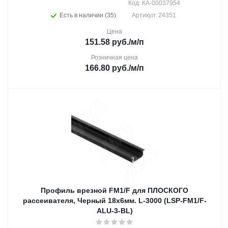
Код: КА-00037954
Есть в наличии (35)
Артикул: 24351
Цена
151.58
руб.
/м/п
Розничная цена
166.80
руб.
/м/п
Профиль врезной FM1/F для ПЛОСКОГО
рассеивателя, Черный 18х6мм. L-3000 (LSP-FM1/F-
ALU-3-BL)