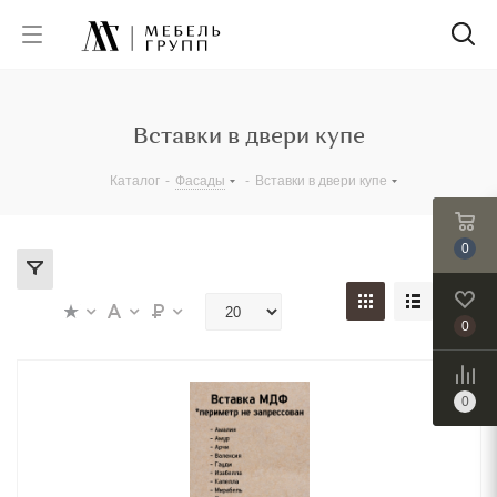
Вставки в двери купе
Каталог
-
Фасады
-
Вставки в двери купе
0
0
0