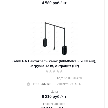
4 580
руб.
/шт
S-6011-A Пантограф Starax (600-850x130x800 мм),
нагрузка 12 кг, Антрацит (ПР)
Код: КА-00036428
Нет в наличии
Артикул: 0715247
Цена
9 210
руб.
/к-т
Розничная цена