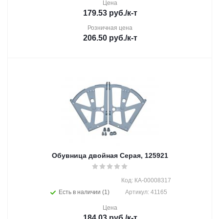
Цена
179.53
руб.
/к-т
Розничная цена
206.50
руб.
/к-т
Обувница двойная Серая, 125921
Код: КА-00008317
Есть в наличии (1)
Артикул: 41165
Цена
184.03
руб.
/к-т