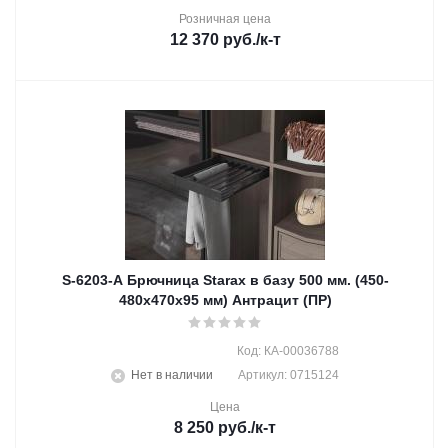
Розничная цена
12 370
руб.
/к-т
S-6203-A Брючница Starax в базу 500 мм. (450-
480х470х95 мм) Антрацит (ПР)
Код: КА-00036788
Нет в наличии
Артикул: 0715124
Цена
8 250
руб.
/к-т