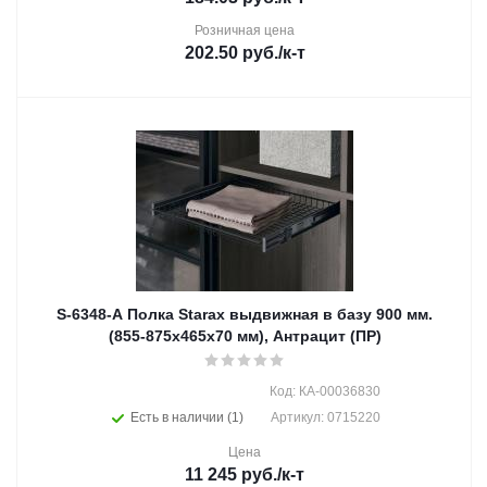
Розничная цена
202.50
руб.
/к-т
S-6348-A Полка Starax выдвижная в базу 900 мм.
(855-875x465x70 мм), Антрацит (ПР)
Код: КА-00036830
Есть в наличии (1)
Артикул: 0715220
Цена
11 245
руб.
/к-т