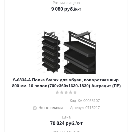
Розничная цена
9 080
руб.
/к-т
S-6834-A Полка Starax для обуви, поворотная шир.
800 мм. 10 полок (700х360х1630-1830) Антрацит (ПР)
Код: КА-00038107
Нет в наличии
Артикул: 0715217
Цена
70 024
руб.
/к-т