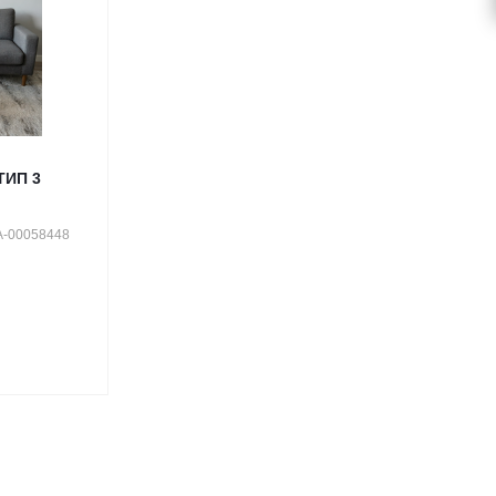
ТИП 3
А-00058448