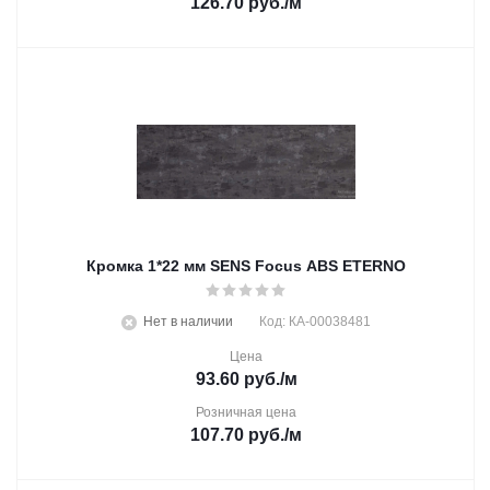
126.70
руб.
/м
Кромка 1*22 мм SENS Focus ABS ETERNO
Нет в наличии
Код: КА-00038481
Цена
93.60
руб.
/м
Розничная цена
107.70
руб.
/м