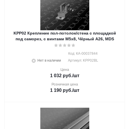
KPP02 Крепление пол-потолок/стена с площадкой
под саморез, с винтами М5х8, Чёрный A26, MDS
Код: КА-00037844
Нет в наличии
Артикул: KPP02BL
Цена
1 032
руб.
/шт
Розничная цена
1 190
руб.
/шт