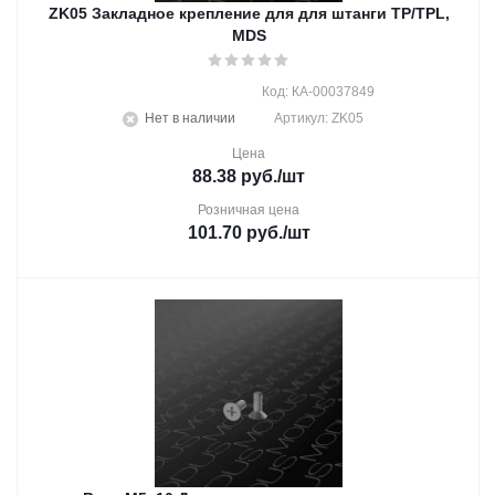
ZK05 Закладное крепление для для штанги ТР/TPL,
MDS
Код: КА-00037849
Нет в наличии
Артикул: ZK05
Цена
88.38
руб.
/шт
Розничная цена
101.70
руб.
/шт