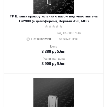
TP Штанга прямоугольная с пазом под уплотнитель
L=2900 (с демпфером), Чёрный А26, MDS
Код: КА-00037846
Нет в наличии
Артикул: TPBL
Цена
3 388
руб.
/шт
Розничная цена
3 900
руб.
/шт