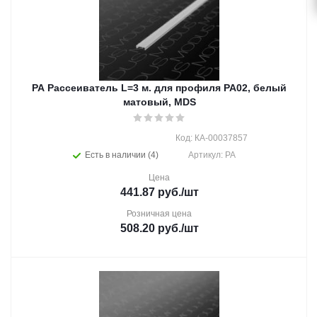
PA Рассеиватель L=3 м. для профиля РА02, белый
матовый, MDS
Код: КА-00037857
Есть в наличии (4)
Артикул: PA
Цена
441.87
руб.
/шт
Розничная цена
508.20
руб.
/шт