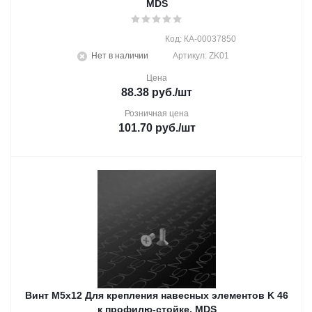
MDS
Код: КА-00037850
Нет в наличии
Артикул: ZK01
Цена
88.38
руб.
/шт
Розничная цена
101.70
руб.
/шт
Винт М5х12 Для крепления навесных элементов K 46
к профилю-стойке, MDS