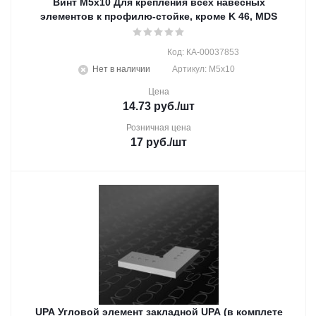
Винт М5х10 Для крепления всех навесных
элементов к профилю-стойке, кроме K 46, MDS
Код: КА-00037853
Нет в наличии
Артикул: М5х10
Цена
14.73
руб.
/шт
Розничная цена
17
руб.
/шт
UPA Угловой элемент закладной UPA (в комплете