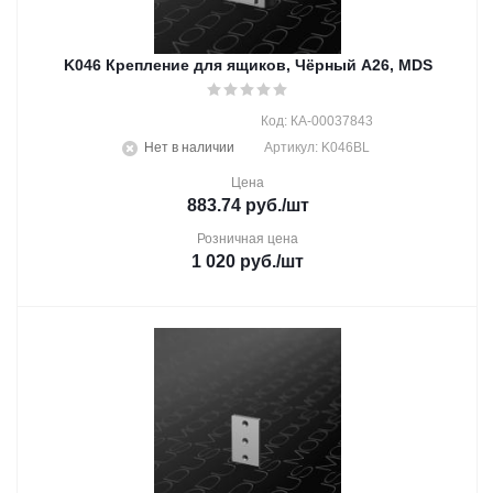
K046 Крепление для ящиков, Чёрный A26, MDS
Код: КА-00037843
Нет в наличии
Артикул: K046BL
Цена
883.74
руб.
/шт
Розничная цена
1 020
руб.
/шт