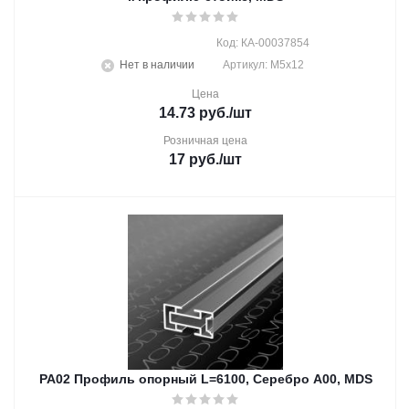
Код: КА-00037854
Нет в наличии
Артикул: М5х12
Цена
14.73
руб.
/шт
Розничная цена
17
руб.
/шт
PA02 Профиль опорный L=6100, Серебро А00, MDS