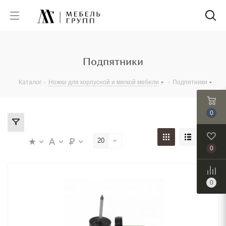
Подпятники
Каталог
-
Ножки для корпусной и мягкой мебели
-
Подпятники
0
20
0
0