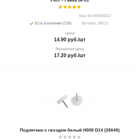
PI05 + Гайка BP01
Код: КА-00034822
Есть в наличии (236)
Артикул: 38321
Цена
14.90
руб.
/шт
Розничная цена
17.20
руб.
/шт
Подпятник с гвоздем белый H008 D14 (26640)