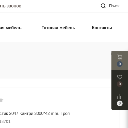
ать звонок
Поиск
ая мебель
Готовая мебель
Контакты
0
0
0
стик 2047 Кантри 3000*42 mm. Троя
018701