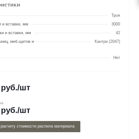
ристики
Троя
 и вставки, мм
3000
и и вставки, мм
42
шниц, меб.щитов и
Кантри (2047)
Нет
руб.
/шт
на
руб.
/шт
 расчету стоимости распила материала