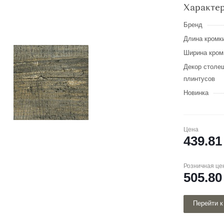
Характе
Бренд
Длина кромки
Ширина кромк
Декор столе
плинтусов
Новинка
Цена
439.81
Розничная це
505.80
Перейти к