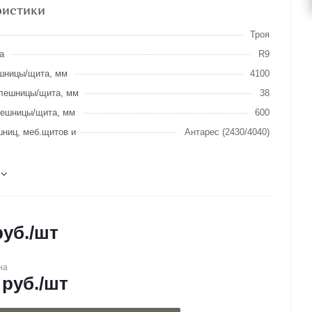
ристики
Троя
а
R9
шницы/щита, мм
4100
лешницы/щита, мм
38
лешницы/щита, мм
600
шниц, меб.щитов и
Антарес (2430/4040)
уб.
/шт
на
руб.
/шт