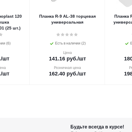
plast 120
Планка R-9 AL-38 торцевая
Планка 
ушка
универсальная
универса
1 (25 шт.)
чии (6)
Есть в наличии (2)
Е
Цена
.
/шт
141.16
руб.
/шт
180
ена
Розничная цена
Р
.
/шт
162.40
руб.
/шт
198
Будьте всегда в курсе!