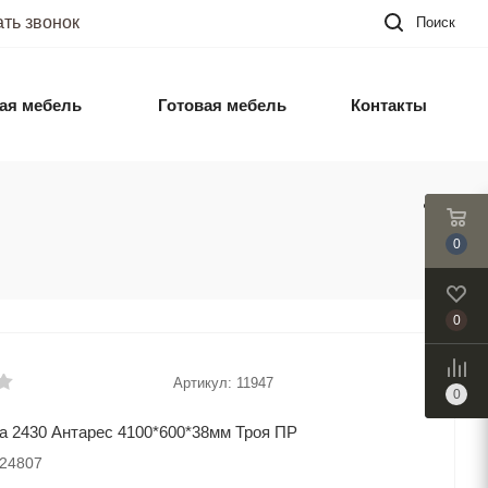
ать звонок
Поиск
ая мебель
Готовая мебель
Контакты
0
0
Артикул:
11947
0
 2430 Антарес 4100*600*38мм Троя ПР
024807