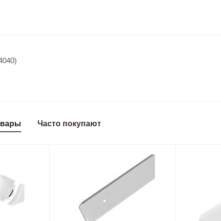
4040)
овары
Часто покупают