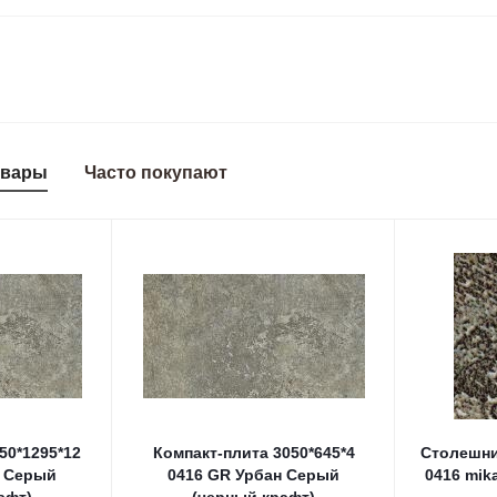
овары
Часто покупают
50*1295*12
Компакт-плита 3050*645*4
Столешни
н Серый
0416 GR Урбан Серый
0416 mik