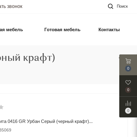
ать звонок
Поиск
ая мебель
Готовая мебель
Контакты
рный крафт)
0
0
0
ита 0416 GR Урбан Серый (черный крафт)...
035069