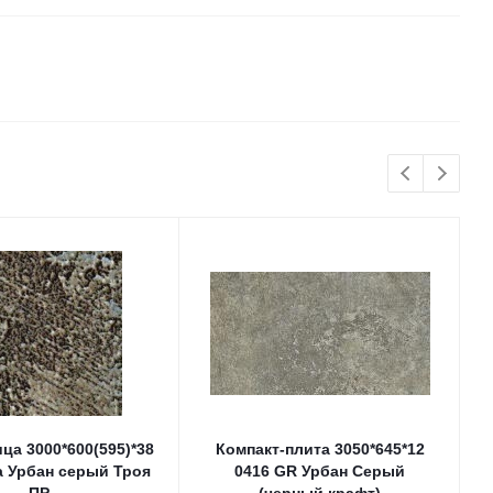
ца 3000*600(595)*38
Компакт-плита 3050*645*12
a Урбан серый Троя
0416 GR Урбан Серый