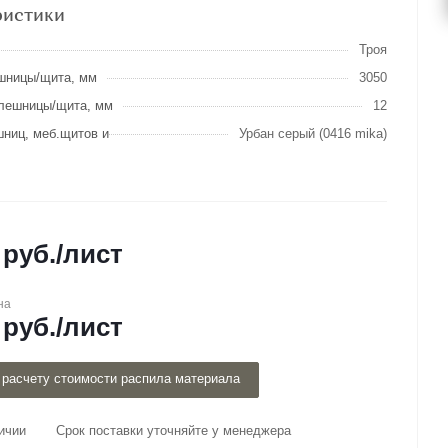
ристики
Троя
шницы/щита, мм
3050
лешницы/щита, мм
12
шниц, меб.щитов и
Урбан серый (0416 mika)
руб.
/лист
на
руб.
/лист
 расчету стоимости распила материала
ичии
Срок поставки уточняйте у менеджера