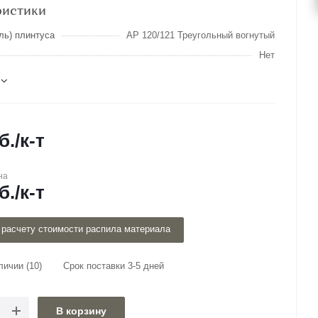
ристики
ль) плинтуса
AP 120/121 Треугольный вогнутый
Нет
б.
/к-т
на
б.
/к-т
 расчету стоимости распила материала
аличии
(10)
Срок поставки 3-5 дней
В корзину