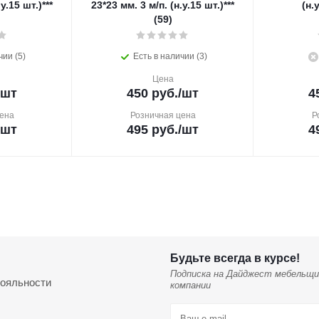
у.15 шт.)***
23*23 мм. 3 м/п. (н.у.15 шт.)***
(н.у
(59)
чии (5)
Есть в наличии (3)
Цена
/шт
450
руб.
/шт
4
ена
Розничная цена
Р
/шт
495
руб.
/шт
4
Будьте всегда в курсе!
Подписка на Дайджест мебельщи
ояльности
компании