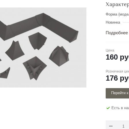
Характе
Форма (моде
Новинка
Подробнее
Цена
160
ру
Розничная це
176
ру
Перейти к
Есть в н