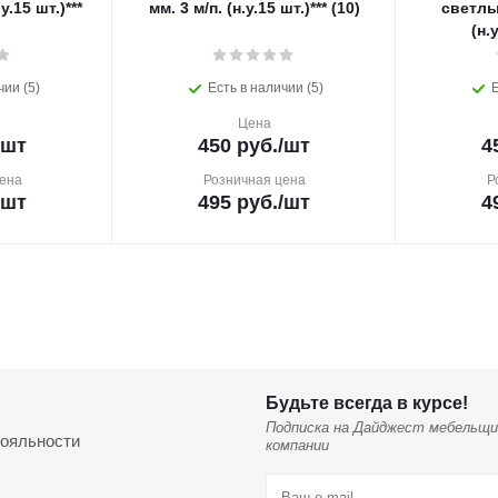
у.15 шт.)***
мм. 3 м/п. (н.у.15 шт.)*** (10)
светлый
(н.у
чии (5)
Есть в наличии (5)
Е
Цена
/шт
450
руб.
/шт
4
ена
Розничная цена
Р
/шт
495
руб.
/шт
4
Будьте всегда в курсе!
Подписка на Дайджест мебельщи
ояльности
компании