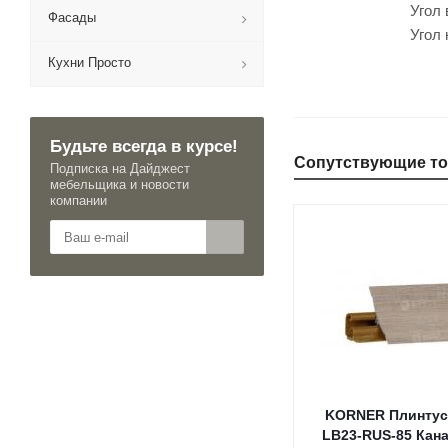
Угол внутренн
Фасады
Угол наружний
Кухни Просто
Будьте всегда в курсе!
Сопутствующие т
Подписка на Дайджест
мебельщика и новости
компании
KORNER Плинтус
LB23-RUS-85 Кан