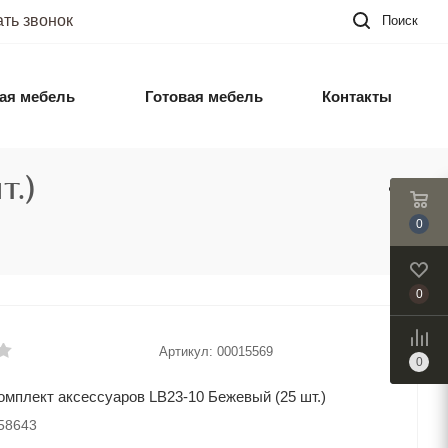
ать звонок
Поиск
ая мебель
Готовая мебель
Контакты
т.)
0
0
Артикул:
00015569
0
плект аксессуаров LB23-10 Бежевый (25 шт.)
058643