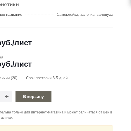
ристики
ное название
Самоклейка, залепка, залепуха
уб.
/лист
на
уб.
/лист
аличии
(20)
Срок поставки 3-5 дней
В корзину
ельна только для интернет-магазина и может отличаться от цен в
газинах