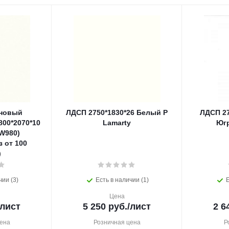
новый
ЛДСП 2750*1830*26 Белый Р
ЛДСП 27
800*2070*10
Lamarty
Югр
W980)
 от 100
)
чии (3)
Есть в наличии (1)
Е
Цена
/лист
5 250
руб.
/лист
2 6
ена
Розничная цена
Р