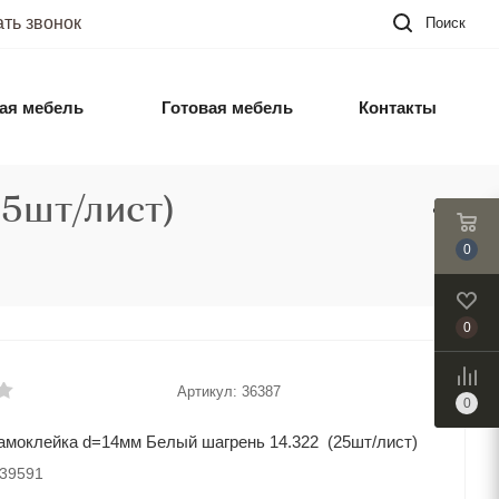
ать звонок
Поиск
ая мебель
Готовая мебель
Контакты
25шт/лист)
0
0
Артикул:
36387
0
амоклейка d=14мм Белый шагрень 14.322 (25шт/лист)
039591