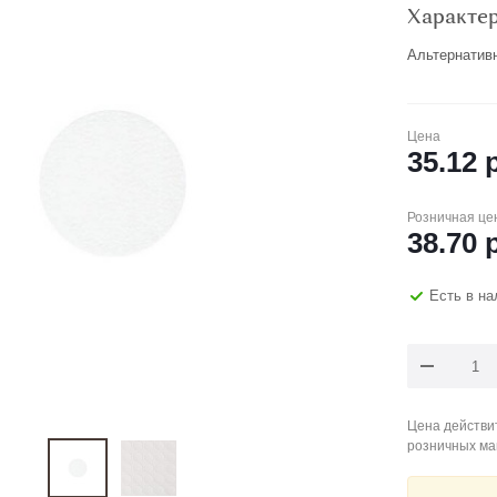
Характе
Альтернатив
Цена
35.12
р
Розничная це
38.70
р
Есть в н
Цена действит
розничных ма