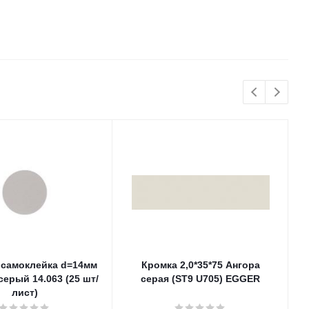
 самоклейка d=14мм
Кромка 2,0*35*75 Ангора
П
ерый 14.063 (25 шт/
серая (ST9 U705) EGGER
лист)