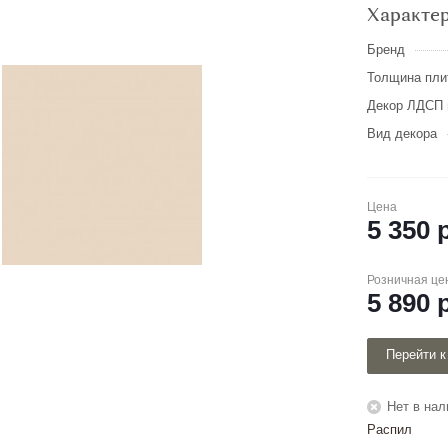
Характе
Бренд
Толщина пли
Декор ЛДСП 
Вид декора
Цена
5 350
р
Розничная це
5 890
р
Перейти к
Нет в нал
Распил