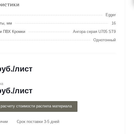
ристики
Egger
ты, мм
16
и ПВХ Кромки
Ангора серая U705 ST9
Однотонный
уб.
/лист
на
уб.
/лист
 расчету стоимости распила материала
ичии
Срок поставки 3-5 дней