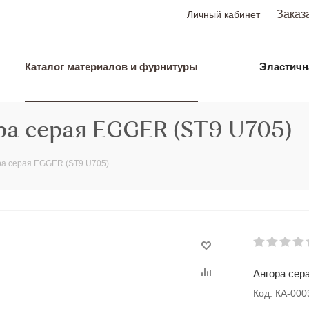
Заказ
Личный кабинет
Каталог материалов и фурнитуры
Эластичн
а серая EGGER (ST9 U705)
ра серая EGGER (ST9 U705)
Ангора сер
Код: КА-00