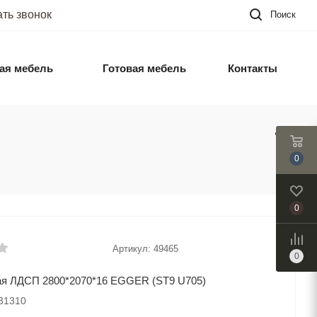
ать звонок
Поиск
ая мебель
Готовая мебель
Контакты
0
0
Артикул:
49465
0
ая ЛДСП 2800*2070*16 EGGER (ST9 U705)
031310