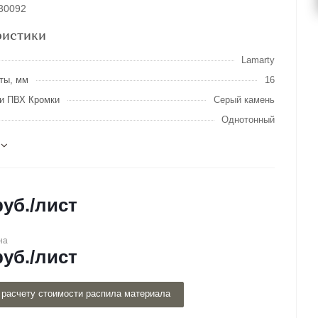
030092
ристики
Lamarty
ты, мм
16
и ПВХ Кромки
Серый камень
Однотонный
уб.
/лист
на
уб.
/лист
 расчету стоимости распила материала