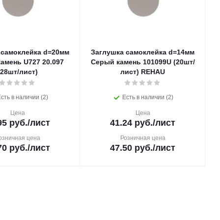
 самоклейка d=20мм
Заглушка самоклейка d=14мм
амень U727 20.097
Серый камень 101099U (20шт/
(28шт/лист)
лист) REHAU
сть в наличии (2)
Есть в наличии (2)
Цена
Цена
95
руб.
/лист
41.24
руб.
/лист
озничная цена
Розничная цена
70
руб.
/лист
47.50
руб.
/лист