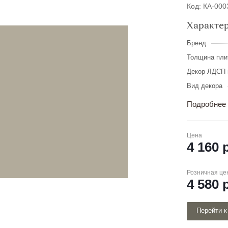
Код: КА-00
Характе
Бренд
Толщина пли
Декор ЛДСП 
Вид декора
Подробнее
Цена
4 160
р
Розничная це
4 580
р
Перейти к