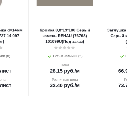
йка d=14мм
Кромка 0,8*19*100 Серый
Заглушка
27 14.097
камень REHAU (76798)
Серый к
т)
101099U(Под заказ)
чии (8)
Есть в наличии (5)
Е
Цена
/лист
28.15
руб.
/м
66.
ена
Розничная цена
Р
/лист
32.40
руб.
/м
73.