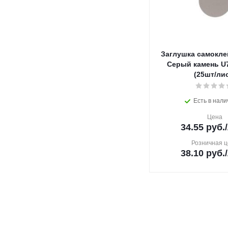
Заглушка самокле
Серый камень U7
(25шт/лис
Есть в нали
Цена
34.55
руб.
Розничная ц
38.10
руб.