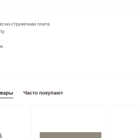
есно-стружечная плита
ty
м.
овары
Часто покупают