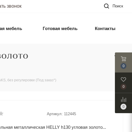
ать звонок
Поиск
ая мебель
Готовая мебель
Контакты
золото
0
S, без регулировки (Под заказ*)
0
0
Артикул:
112445
льная металлическая HELLY h130 угловая золото...