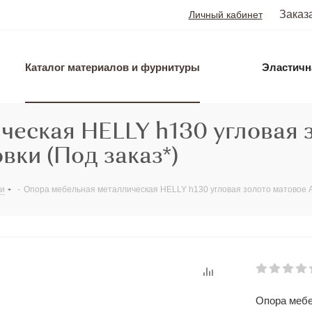
Заказ
Личный кабинет
Каталог материалов и фурнитуры
Эластичн
ческая HELLY h130 угловая 
вки (Под заказ*)
ки
-
Опора мебельная металлическая HELLY h130 угловая золото матовое AK
Опора мебе