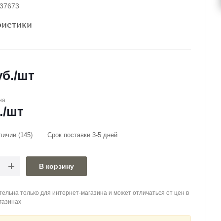
037673
ристики
б.
/шт
на
.
/шт
аличии
(145)
Срок поставки 3-5 дней
В корзину
ельна только для интернет-магазина и может отличаться от цен в
газинах