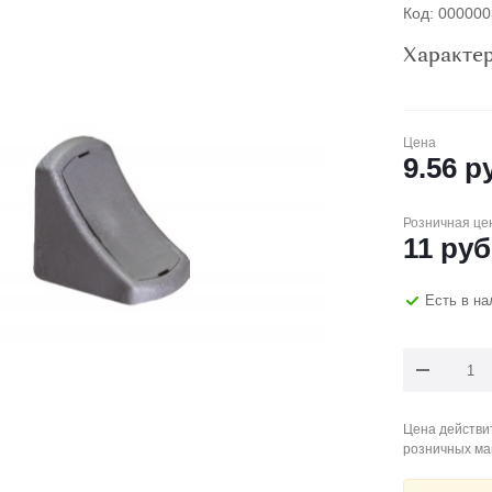
Код: 00000
Характе
Цена
9.56
ру
Розничная це
11
руб
Есть в н
Цена действит
розничных ма