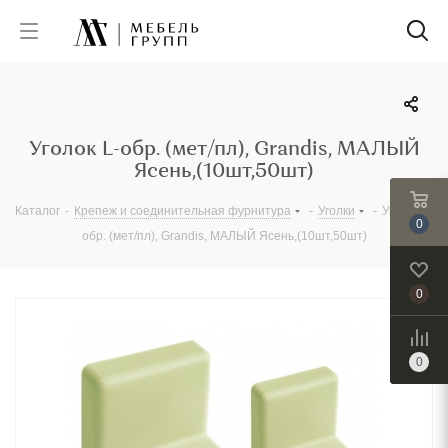
Уголок L-обр. (мет/пл), Grandis, МАЛЫЙ
Ясень,(10шт,50шт)
Каталог
-
Крепеж и соединительная фурнитура
-
Уголки
-
Уголок L-
0
обр. (мет/пл), Grandis, МАЛЫЙ Ясень,(10шт,50шт)
0
0